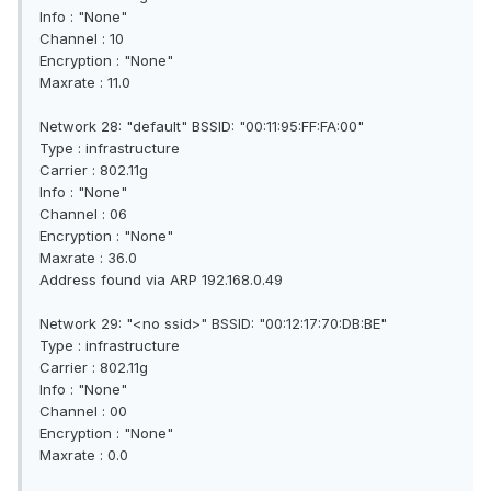
Info : "None"
Channel : 10
Encryption : "None"
Maxrate : 11.0
Network 28: "default" BSSID: "00:11:95:FF:FA:00"
Type : infrastructure
Carrier : 802.11g
Info : "None"
Channel : 06
Encryption : "None"
Maxrate : 36.0
Address found via ARP 192.168.0.49
Network 29: "<no ssid>" BSSID: "00:12:17:70:DB:BE"
Type : infrastructure
Carrier : 802.11g
Info : "None"
Channel : 00
Encryption : "None"
Maxrate : 0.0