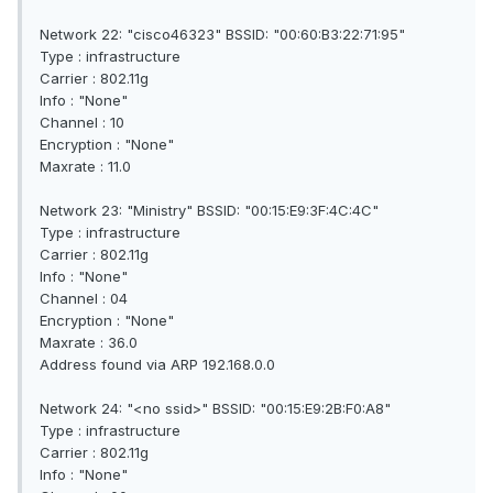
Network 22: "cisco46323" BSSID: "00:60:B3:22:71:95"
Type : infrastructure
Carrier : 802.11g
Info : "None"
Channel : 10
Encryption : "None"
Maxrate : 11.0
Network 23: "Ministry" BSSID: "00:15:E9:3F:4C:4C"
Type : infrastructure
Carrier : 802.11g
Info : "None"
Channel : 04
Encryption : "None"
Maxrate : 36.0
Address found via ARP 192.168.0.0
Network 24: "<no ssid>" BSSID: "00:15:E9:2B:F0:A8"
Type : infrastructure
Carrier : 802.11g
Info : "None"