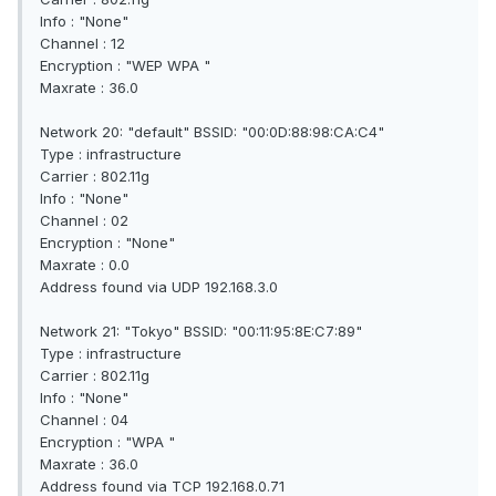
Info : "None"
Channel : 12
Encryption : "WEP WPA "
Maxrate : 36.0
Network 20: "default" BSSID: "00:0D:88:98:CA:C4"
Type : infrastructure
Carrier : 802.11g
Info : "None"
Channel : 02
Encryption : "None"
Maxrate : 0.0
Address found via UDP 192.168.3.0
Network 21: "Tokyo" BSSID: "00:11:95:8E:C7:89"
Type : infrastructure
Carrier : 802.11g
Info : "None"
Channel : 04
Encryption : "WPA "
Maxrate : 36.0
Address found via TCP 192.168.0.71