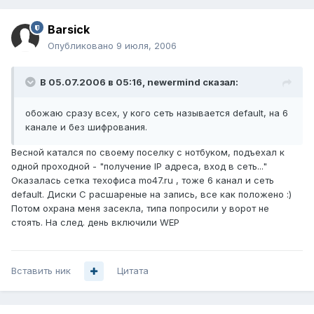
Barsick
Опубликовано
9 июля, 2006
В 05.07.2006 в 05:16, newermind сказал:
обожаю сразу всех, у кого сеть называется default, на 6
канале и без шифрования.
Весной катался по своему поселку с нотбуком, подъехал к
одной проходной - "получение IP адреса, вход в сеть..."
Оказалась сетка техофиса mo47.ru , тоже 6 канал и сеть
default. Диски С расшареные на запись, все как положено :)
Потом охрана меня засекла, типа попросили у ворот не
стоять. На след. день включили WEP
Вставить ник
Цитата