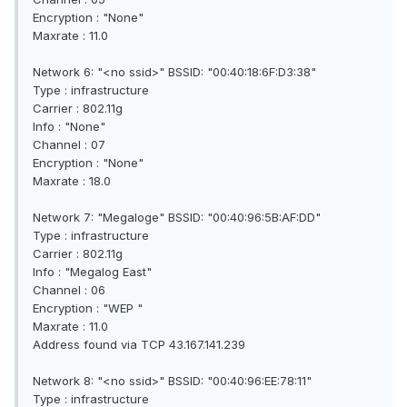
Encryption : "None"
Maxrate : 11.0
Network 6: "<no ssid>" BSSID: "00:40:18:6F:D3:38"
Type : infrastructure
Carrier : 802.11g
Info : "None"
Channel : 07
Encryption : "None"
Maxrate : 18.0
Network 7: "Megaloge" BSSID: "00:40:96:5B:AF:DD"
Type : infrastructure
Carrier : 802.11g
Info : "Megalog East"
Channel : 06
Encryption : "WEP "
Maxrate : 11.0
Address found via TCP 43.167.141.239
Network 8: "<no ssid>" BSSID: "00:40:96:EE:78:11"
Type : infrastructure