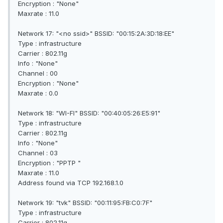
Encryption : "None"
Maxrate : 11.0
Network 17: "<no ssid>" BSSID: "00:15:2A:3D:18:EE"
Type : infrastructure
Carrier : 802.11g
Info : "None"
Channel : 00
Encryption : "None"
Maxrate : 0.0
Network 18: "WI-FI" BSSID: "00:40:05:26:E5:91"
Type : infrastructure
Carrier : 802.11g
Info : "None"
Channel : 03
Encryption : "PPTP "
Maxrate : 11.0
Address found via TCP 192.168.1.0
Network 19: "tvk" BSSID: "00:11:95:FB:C0:7F"
Type : infrastructure
Carrier : 802.11g