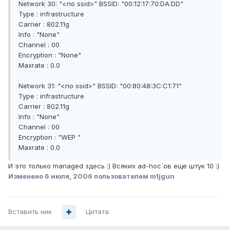
Network 30: "<no ssid>" BSSID: "00:12:17:70:DA:DD"
Type : infrastructure
Carrier : 802.11g
Info : "None"
Channel : 00
Encryption : "None"
Maxrate : 0.0
Network 31: "<no ssid>" BSSID: "00:80:48:3C:C1:71"
Type : infrastructure
Carrier : 802.11g
Info : "None"
Channel : 00
Encryption : "WEP "
Maxrate : 0.0
И это только managed здесь :) Всяких ad-hoc`ов еще штук 10 :)
Изменено
6 июля, 2006
пользователем m1jgun
Вставить ник
Цитата