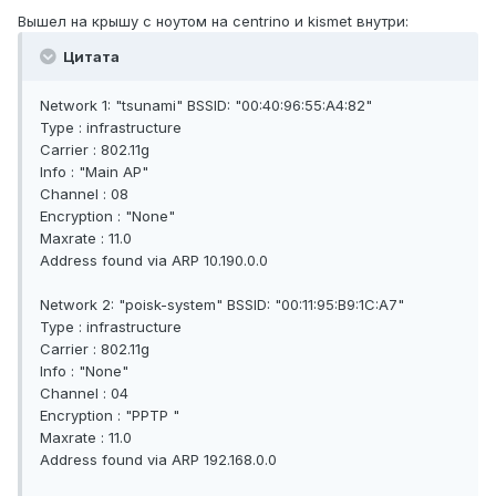
Вышел на крышу с ноутом на centrino и kismet внутри:
Цитата
Network 1: "tsunami" BSSID: "00:40:96:55:A4:82"
Type : infrastructure
Carrier : 802.11g
Info : "Main AP"
Channel : 08
Encryption : "None"
Maxrate : 11.0
Address found via ARP 10.190.0.0
Network 2: "poisk-system" BSSID: "00:11:95:B9:1C:A7"
Type : infrastructure
Carrier : 802.11g
Info : "None"
Channel : 04
Encryption : "PPTP "
Maxrate : 11.0
Address found via ARP 192.168.0.0