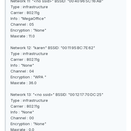
Network 11: "<no ssid>" BSSID: "00:40:96:5C:16:AB"
Type : infrastructure
Carrier : 802.11g
Info : "MegaOffice"
Channel : 05
Encryption : "None"
Maxrate : 11.0
Network 12: "karen" BSSID: "00:11:95:BC:7E:62"
Type : infrastructure
Carrier : 802.11g
Info : "None"
Channel : 04
Encryption : "WPA "
Maxrate : 36.0
Network 13: "<no ssid>" BSSID: "00:12:17:70:DC:25"
Type : infrastructure
Carrier : 802.11g
Info : "None"
Channel : 00
Encryption : "None"
Maxrate : 0.0