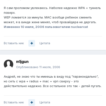
Я сам проломом увлекаюсь. Наболее надежно WPA + туннель
поверх.
WEP ломается за минуты. MAC вообще ребенок сменить
может, я в винде жене менял, чтоб провайдера не дергать.
Изменено
10 июля, 2006
пользователем nuclearcat
Вставить ник
Цитата
m1jgun
Опубликовано
11 июля, 2006
Андрей, не знаю что ты имеешь в виду под "параноидально",
но сеть с wpa + radius + mac + vpn сверху - это
действительно надежно. Все остальное это так - детей пугать.
Вставить ник
Цитата