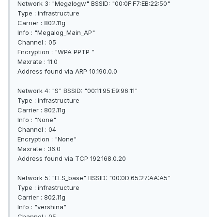
Network 3: "Megalogw" BSSID: "00:0F:F7:EB:22:50"
Type : infrastructure
Carrier : 802.11g
Info : "Megalog_Main_AP"
Channel : 05
Encryption : "WPA PPTP "
Maxrate : 11.0
Address found via ARP 10.190.0.0
Network 4: "S" BSSID: "00:11:95:E9:96:11"
Type : infrastructure
Carrier : 802.11g
Info : "None"
Channel : 04
Encryption : "None"
Maxrate : 36.0
Address found via TCP 192.168.0.20
Network 5: "ELS_base" BSSID: "00:0D:65:27:AA:A5"
Type : infrastructure
Carrier : 802.11g
Info : "vershina"
Channel : 05