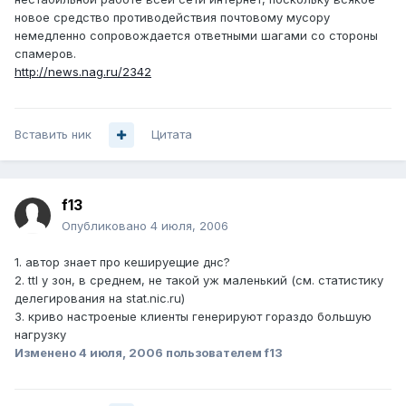
новое средство противодействия почтовому мусору
немедленно сопровождается ответными шагами со стороны
спамеров.
http://news.nag.ru/2342
Вставить ник
Цитата
f13
Опубликовано
4 июля, 2006
1. автор знает про кешируещие днс?
2. ttl у зон, в среднем, не такой уж маленький (см. статистику
делегирования на stat.nic.ru)
3. криво настроеные клиенты генерируют гораздо большую
нагрузку
Изменено
4 июля, 2006
пользователем f13