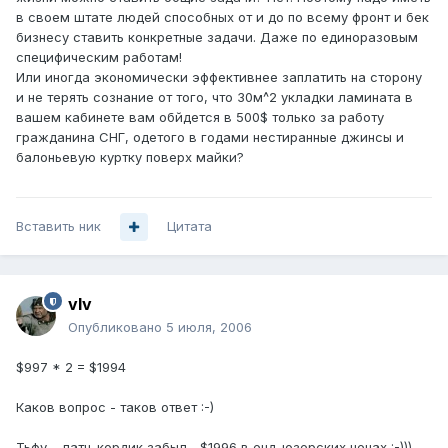
в своем штате людей способных от и до по всему фронт и бек
бизнесу ставить конкретные задачи. Даже по единоразовым
специфическим работам!
Или иногда экономически эффективнее заплатить на сторону
и не терять сознание от того, что 30м^2 укладки ламината в
вашем кабинете вам обйдется в 500$ только за работу
гражданина СНГ, одетого в годами нестиранные джинсы и
балоньевую куртку поверх майки?
Вставить ник
Цитата
vIv
Опубликовано
5 июля, 2006
$997 * 2 = $1994
Каков вопрос - таков ответ :-)
Тьфу.... патч-кордик забыл... $1996 в енд-юзерских ценах :-)))