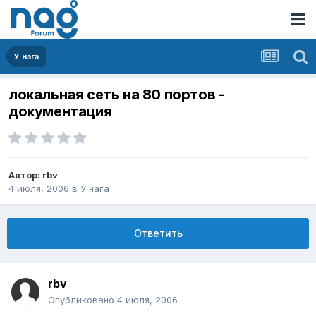
У нага
локальная сеть на 80 портов -
документация
Автор:
rbv
4 июля, 2006
в
У нага
Ответить
rbv
Опубликовано
4 июля, 2006