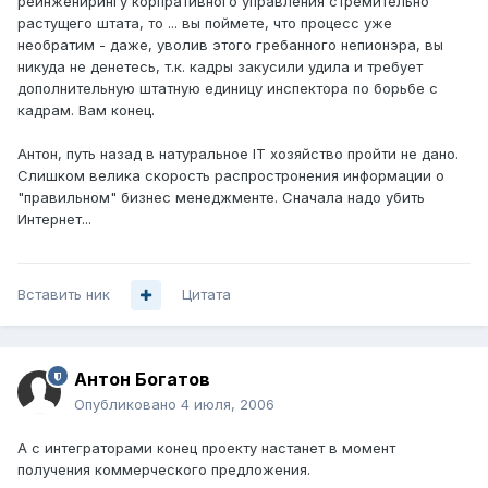
реинженирингу корпративного управления стремительно
растущего штата, то ... вы поймете, что процесс уже
необратим - даже, уволив этого гребанного непионэра, вы
никуда не денетесь, т.к. кадры закусили удила и требует
дополнительную штатную единицу инспектора по борьбе с
кадрам. Вам конец.
Антон, путь назад в натуральное IT хозяйство пройти не дано.
Слишком велика скорость распростронения информации о
"правильном" бизнес менеджменте. Сначала надо убить
Интернет...
Вставить ник
Цитата
Антон Богатов
Опубликовано
4 июля, 2006
А с интеграторами конец проекту настанет в момент
получения коммерческого предложения.