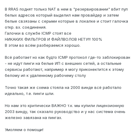
В RRAS поднят только NAT в нем в "резервировании" вбит пул
белых адресов который выделил нам провайдер и затем
белые свзязаны с серыми которые в локалке и стоит галочка
откр. вх. соединения.
Галочки в службе ICMP стоят все
НИКАКИХ ФИЛЬТРОВ И ФАЙЛВОЛОВ НЕТУ!!! 100%
В этом во всём разбераемся хорошо.
Всё работает но как будто ICMP протокол где-то заблокирован
- не идут пинги на белые ИП с внешних сетей, а остальные
сервисы работают, например я могу приконектится к этому
белому ип к удаленному рабочему столу
Точно такая же схема стояла на 2000 винде всё работало
идеально, т.е. пинги шли.
Но нам это критически ВАЖНО т.к. мы купили лицензионную
2003 винду, так сказало руководство и у нас система очень
железно завязана на пингах.
Умоляем о помощи!