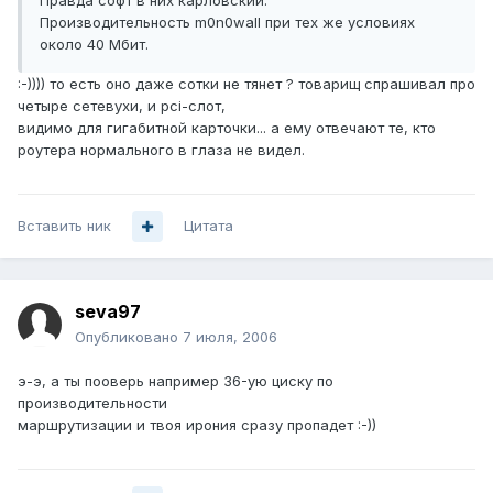
Правда софт в них карловский.
Производительность m0n0wall при тех же условиях
около 40 Мбит.
:-)))) то есть оно даже сотки не тянет ? товарищ спрашивал про
четыре сетевухи, и pci-слот,
видимо для гигабитной карточки... а ему отвечают те, кто
роутера нормального в глаза не видел.
Вставить ник
Цитата
seva97
Опубликовано
7 июля, 2006
э-э, а ты пооверь например 36-ую циску по
производительности
маршрутизации и твоя ирония сразу пропадет :-))