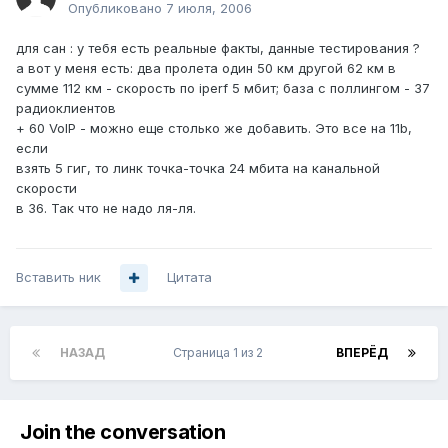
Опубликовано
7 июля, 2006
для сан : у тебя есть реальные факты, данные тестирования ?
а вот у меня есть: два пролета один 50 км другой 62 км в
сумме 112 км - скорость по iperf 5 мбит; база с поллингом - 37
радиоклиентов
+ 60 VoIP - можно еще столько же добавить. Это все на 11b,
если
взять 5 гиг, то линк точка-точка 24 мбита на канальной
скорости
в 36. Так что не надо ля-ля.
Вставить ник
Цитата
НАЗАД
Страница 1 из 2
ВПЕРЁД
Join the conversation