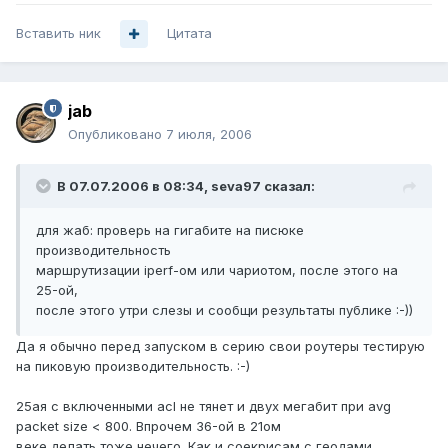
Вставить ник
Цитата
jab
Опубликовано
7 июля, 2006
В 07.07.2006 в 08:34, seva97 сказал:
для жаб: проверь на гигабите на писюке
производительность
маршрутизации iperf-ом или чариотом, после этого на
25-ой,
после этого утри слезы и сообщи результаты публике :-))
Да я обычно перед запуском в серию свои роутеры тестирую
на пиковую производительность. :-)
25ая с включенными acl не тянет и двух мегабит при avg
packet size < 800. Впрочем 36-ой в 21ом
веке делать тоже нечего. Как и соекрисам с геодами.