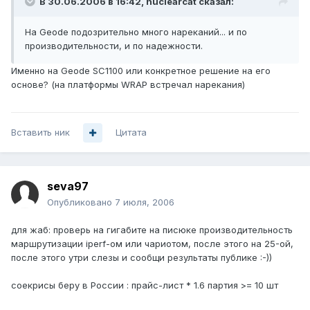
В 30.06.2006 в 16:42, nuclearcat сказал:
На Geode подозрительно много нареканий... и по
производительности, и по надежности.
Именно на Geode SC1100 или конкретное решение на его
основе? (на платформы WRAP встречал нарекания)
Вставить ник
Цитата
seva97
Опубликовано
7 июля, 2006
для жаб: проверь на гигабите на писюке производительность
маршрутизации iperf-ом или чариотом, после этого на 25-ой,
после этого утри слезы и сообщи результаты публике :-))
соекрисы беру в России : прайс-лист * 1.6 партия >= 10 шт