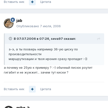
Вставить ник
Цитата
jab
Опубликовано
7 июля, 2006
В 07.07.2006 в 07:26, seva97 сказал:
э-э, а ты пооверь например 36-ую циску по
производительности
маршрутизации и твоя ирония сразу пропадет :-))
а почему не 25ую к примеру ? :-) обычный писюк роутит
гигабит и не жужжит... зачем тут киски ?
Вставить ник
Цитата
mike_k