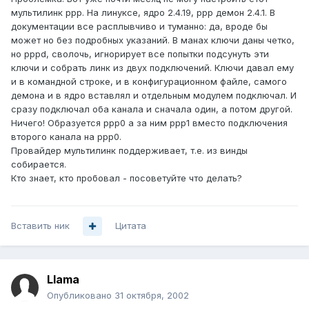
мультилинк ppp. На линуксе, ядро 2.4.19, ррр демон 2.4.1. В
документации все расплывчиво и туманно: да, вроде бы
может но без подробных указаний. В манах ключи даны четко,
но pppd, сволочь, игнорирует все попытки подсунуть эти
ключи и собрать линк из двух подключений. Ключи давал ему
и в командной строке, и в конфигурационном файле, самого
демона и в ядро вставлял и отдельным модулем подключал. И
сразу подключал оба канала и сначала один, а потом другой.
Ничего! Образуется ppp0 а за ним ppp1 вместо подключения
второго канала на ppp0.
Провайдер мультилинк поддерживает, т.е. из винды
собирается.
Кто знает, кто пробовал - посоветуйте что делать?
Вставить ник
Цитата
Llama
Опубликовано
31 октября, 2002