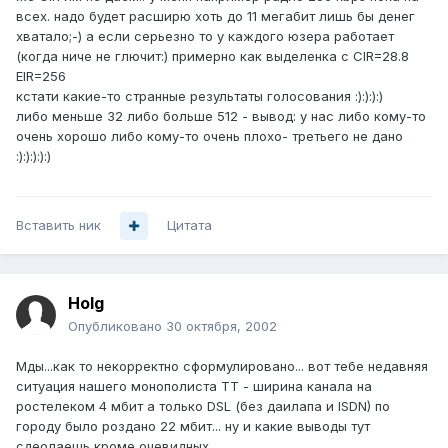
всех. надо будет расширю хоть до 11 мегабит лишь бы денег
хватало;-) а если серьезно то у каждого юзера работает
(когда ниче не глючит:) примерно как выделенка с CIR=28.8
EIR=256
кстати какие-то странные результаты голосования :):):):)
либо меньше 32 либо больше 512 - вывод: у нас либо кому-то
очень хорошо либо кому-то очень плохо- третьего не дано
:):):):):)
Вставить ник
Цитата
Holg
Опубликовано
30 октября, 2002
Мды...как то некорректно сформулировано... вот тебе недавняя
ситуация нашего монополиста ТТ - ширина канала на
ростелеком 4 мбит а только DSL (без даилапа и ISDN) по
городу было роздано 22 мбит... ну и какие выводы тут
сдеолаешь кроме очевидных...