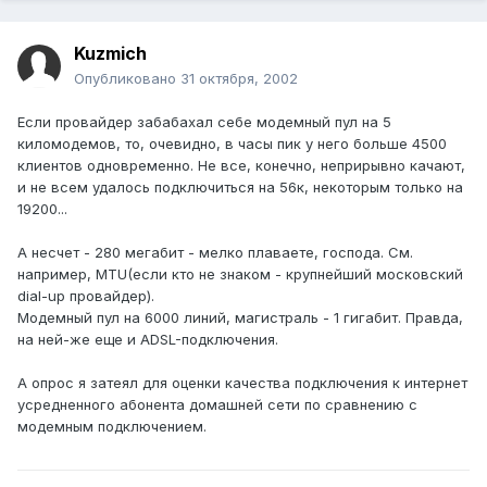
Kuzmich
Опубликовано
31 октября, 2002
Если провайдер забабахал себе модемный пул на 5
киломодемов, то, очевидно, в часы пик у него больше 4500
клиентов одновременно. Не все, конечно, неприрывно качают,
и не всем удалось подключиться на 56к, некоторым только на
19200...
А несчет - 280 мегабит - мелко плаваете, господа. См.
например, MTU(если кто не знаком - крупнейший московский
dial-up провайдер).
Модемный пул на 6000 линий, магистраль - 1 гигабит. Правда,
на ней-же еще и ADSL-подключения.
А опрос я затеял для оценки качества подключения к интернет
усредненного абонента домашней сети по сравнению с
модемным подключением.