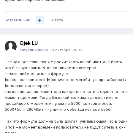
Вставить ник
Цитата
Djek LU
Опубликовано
30 октября, 2002
Нет ну а все таки как же расчитывать какой инет мне брать
что бы подключить N-ое колличество юзверов.
Нельзя действовать по формуле
[
канал пользователю
]
=
[
количество мегабит до провайдера
]
/
[
колличество юзеров
]
так как не все пользователи находятся в сети в один и тот же
момент времени. Тогда бы какой же канал должен имень
провайдер с модемным пулом на 5000 пользователей:
5000*56 = 280Мбит - ну ничиго себе (да нет все себе!)
Так что формула должна быть другая, учитывающая что в один
и тот же момент времени пользователи не будут ситеть в он-