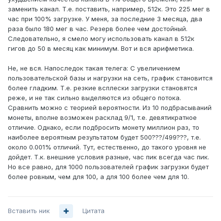
заменить канал. Т.е. поставить, например, 512к. Это 225 мег в
час при 100% загрузке. У меня, за последние 3 месяца, два
раза было 180 мег в час. Резерв более чем достойный.
Следовательно, я смело могу использовать канал в 512к
гигов до 50 в месяц как минимум. Вот и вся арифметика.
Не, не вся. Напоследок такая телега: С увеличением
пользовательской базы и нагрузки на сеть, график становится
более гладким. Т.е. резкие всплески загрузки становятся
реже, и не так сильно выделяются из общего потока.
Сравнить можно с теорией вероятности. Из 10 подбрасываний
монеты, вполне возможен расклад 9/1, т.е. девятикратное
отличие. Однако, если подбросить монету миллион раз, то
наиболее вероятным результатом будет 500???/499???, т.е.
около 0.001% отличий. Тут, естественно, до такого уровня не
дойдет. Т.к. внешние условия разные, час пик всегда час пик.
Но все равно, для 1000 пользователей график загрузки будет
более ровным, чем для 100, а для 100 более чем для 10.
Вставить ник
Цитата