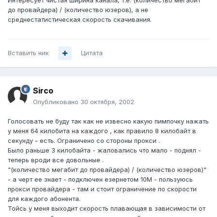
Интересует чистая ширина канала, т.е. (количество мегабит
до провайдера) / (количество юзеров), а не
среднестатистическая скорость скачивания.
Вставить ник
Цитата
Sirco
Опубликовано
30 октября, 2002
Голосовать не буду так как не извесно какую пимпочку нажать
у меня 64 килобита на каждого , как правило 8 килобайт в
секунду - есть. Ограничено со стороны прокси .
Было раньше 3 килобайта - жаловались что мало - поднял -
теперь вроди все довольные .
"(количество мегабит до провайдера) / (количество юзеров)"
- а черт ее знает - подключен езернетом 10М - пользуюсь
прокси провайдера - там и стоит ограничение по скорости
для каждого абонента.
Тойсь у меня выходит скорость плавающая в зависимости от