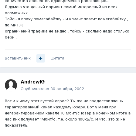
количества абонентов одновременно работающих...
Я думаю что данный вариант самый интересный из всех
возможных.
Тойсь я плачу помегабайтку - и клиент платит помегабайтку ,
по МРТЖ
ограничений трафика не видно , тойсь - сколько надо столько
бери ...
Вставить ник
Цитата
AndrewIG
Опубликовано
30 октября, 2002
Вот и к чему этот пустой опрос? Ты же не предоставляешь
гарантированный канал каждому юзеру. Вот у меня при
негарантированном канале 10 Мбит/с юзер в конечном итоге в
час пик получает 1Мбит/с, т.е. около 100кБ/с. И что, это ж не
показатель.