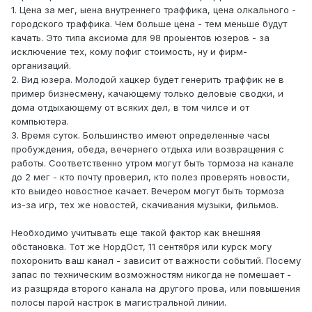
1. Цена за мег, ыена внутреннего траффика, цена олкального -
городского траффика. Чем больше цена - тем меньше будут
качать. Это типа аксиома для 98 проыентов юзеров - за
исключение тех, кому пофиг стоимость, ну и фирм-
организаций.
2. Вид юзера. Молодой хацкер будет генерить траффик не в
пример бизнесмену, качающему только деловые сводки, и
дома отдыхающему от всяких дел, в том чилсе и от
компьютера.
3. Время суток. Большинство имеют определенные часы
пробуждения, обеда, вечернего отдыха или возвращения с
работы. Соответственно утром могут быть тормоза на канале
до 2 мег - кто почту проверил, кто полез проверять новости,
кто выидео новостное качает. Вечером могут быть тормоза
из-за игр, тех же новостей, скачивания музыки, фильмов.
Необходимо учитывать еще такой фактор как внешняя
обстановка. Тот же НордОст, 11 сентября или курск могу
похоронить ваш канал - зависит от важности событий. Посему
запас по техническим возможностям никогда не помешает -
из разщряда второго канала на другого прова, или повышения
полосы парой настрок в магистральной линии.