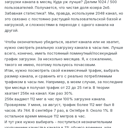
загрузки канала в месяц. Куда уж лучше? Делим 1024 / 500
пользователей. Получается, что чистая доля юзера 2кб.
Забавная статистика?. Мы, правда, используем 2048 канал, но
это связано с постоянно растущей пользовательской базой и
нагрузкой, и сложностями в переходе с одного канала на
другой.
Чтобы окончательно убедиться, хватит канала или не хватит,
нужно смотреть реальную хзагрузку канала в часы пик. Лучше
всего, конечно, иметь постоянный поминутный/посекундный
график загрузки. За несколько месяцев. Я, к сожалению,
такого не имею, поэтому пользуюсь почасовым.
Итак, нужно посмотреть свой ежемесячный трафик, выбрать
размер канала, и сравнить его с реально потребляемым
трафиком в часы пик. Например, в моем случае, за последние
три месяца я получал трафик от 22 до 25 гига. В теории
хватает 256к на канал. Как раз 30%.
256к выдают 112 мег в час при 100% загрузке канала.
Проверяем. У меня, за август, трафик более 112 мег был 8
часов. Из 744. В сентябре 7 раз, в Октябре 9. Около 1%. В
остальное время меньше 112 метров в час.
И тут уже нужно выбирать - поступиться незначительным
ухудшением качества канала в 1% общего времени, или