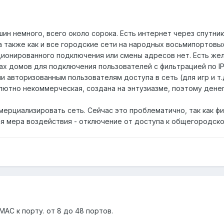
ин немного, всего около сорока. Есть интернет через спутник
 также как и все городские сети на народных восьмипортовых с
ционированного подключения или смены адресов нет. Есть же
ках домов для подключения пользователей с фильтрацией по I
 авторизованным пользователям доступа в сеть (для игр и т.
лютно некоммерческая, создана на энтузиазме, поэтому денег
ерциализировать сеть. Сейчас это проблематично, так как фи
я мера воздействия - отключение от доступа к общегородской
 MAC к порту. от 8 до 48 портов.