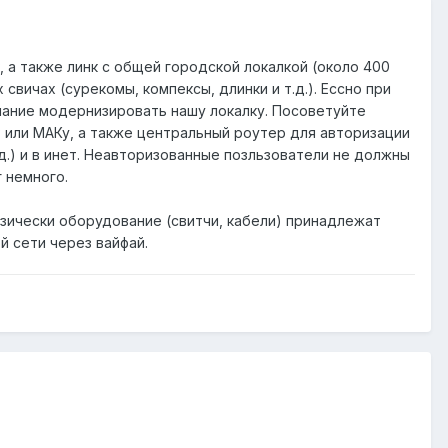
, а также линк с общей городской локалкой (около 400
вичах (сурекомы, компексы, длинки и т.д.). Ессно при
лание модернизировать нашу локалку. Посоветуйте
P или МАКу, а также центральный роутер для авторизации
д.) и в инет. Неавторизованные позльзователи не должны
 немного.
зически оборудование (свитчи, кабели) принадлежат
 сети через вайфай.