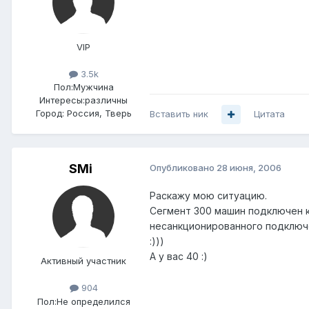
VIP
3.5k
Пол:
Мужчина
Интересы:
различны
Город:
Россия, Тверь
Вставить ник
Цитата
SMi
Опубликовано
28 июня, 2006
Раскажу мою ситуацию.
Сегмент 300 машин подключен к
несанкционированного подключе
:)))
А у вас 40 :)
Активный участник
904
Пол:
Не определился