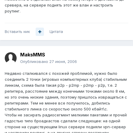
сревера, на сервере поднять этот же влан и настроить
роутинг.
Вставить ник
Цитата
MaksMMS
Опубликовано
27 июня, 2006
Недавно сталкивался с похожей проблемой, нужно было
соединить 2 точки (игровых компьютерных клуба) стабильным
линком, схема была такая p2p - p2mp - p2mp - p2p, т.е. 2
репитера, расстояние между конечными точками около 8 км,
но это очень низкие здания, поэтому пришлось извращаться с
репитерами. Тем не менее все получилось, добились
стабильного линка со скоростью около 500 кбайт\с.
Чтобы не засирать радиосегмент мелкими пакетами и прочей
гадостью типо броадкастов сделали следующее: на одной
стороне на существующем linux сервере подняли vpn-сервер
и настроили роутинг, а на другую сторону поставили