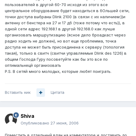
пользователей в другой 60-70 исходя из этого все
центральное оборудование будет находиться в бОльшей сети,
точки доступа выбраны Dlink 2100 (в связи с их наличием:))и
антенну от бенстера на 27 и 17 дб (тоже потому что есть)), в
одной сети адрес 192.168.1 в другой 192.168.0 как лучше
организовать маршрутизацию (ясное дело броадкаст через
радио ходить не должен), но вот еще проблемма, точка
доступа не может быть присоединена к серверу (топология
такая), только в свитч (свитчи управляемые Dlink des 1226) в
общем Господа Гуру посоветуйте как бы это все по
оптимальнецй организовать
P.S. В сетяй много молодых, которые любят поиграть.
Вставить ник
Цитата
Shiva
Опубликовано
27 июня, 2006
Поместить в отдельный влан на коммутаторе и доставить до