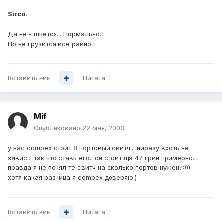
Sirco
,
Да не - шьется... Нормально.
Но не грузится все равно.
Вставить ник
Цитата
Mif
Опубликовано
22 мая, 2003
у нас compex стоит 8 портовый свитч... ниразу вроть не
завис... так что ставь его.. он стоит ща 47 грин примерно..
правда я не понял те свитч на сколько портов нужен?:)))
хотя какая разница я compex доверяю:)
Вставить ник
Цитата