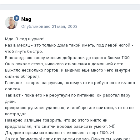
Nag
Опубликовано
21 мая, 2003
Мда. В сад шурики!
Раз в месяц - это только дома такой иметь, под левой ногой -
чтоб пнуть быстро.
В последнюю грозу молния добралась до одного 3кома 1100.
Он в локале стоял, никакого отношения к домашней сети.
Выжгло несколько портов, и видимо еще много чего (внутри
сильно обгорел).
Главное - сгорел загрузчик, потому что из ребута он не вышел
совсем.
Так вот - пока его не ребутнули по питанию, он работал пару
дней,
прекрасно рулился удаленно, и вообще все считали, что он не
пострадал.
Наверно излишне говорить, что до этого никто ни
представлял, что свитчи вообще зависать умеют. :-)))
Да, дома одним из каналов я включен в порт 1100. :-)
За год (примерно) пару раз висли радио-Линксисы, кучу раз