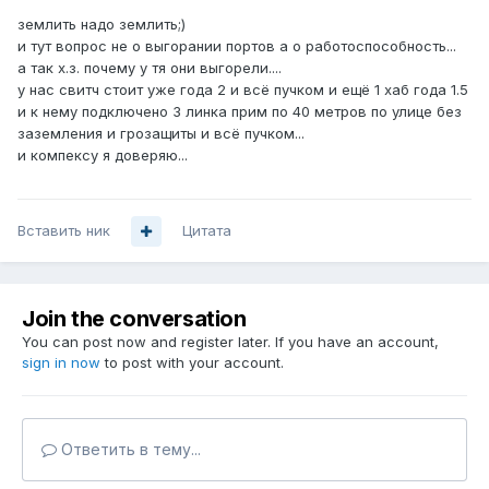
землить надо землить;)
и тут вопрос не о выгорании портов а о работоспособность...
а так х.з. почему у тя они выгорели....
у нас свитч стоит уже года 2 и всё пучком и ещё 1 хаб года 1.5
и к нему подключено 3 линка прим по 40 метров по улице без
заземления и грозащиты и всё пучком...
и компексу я доверяю...
Вставить ник
Цитата
Join the conversation
You can post now and register later. If you have an account,
sign in now
to post with your account.
Ответить в тему...