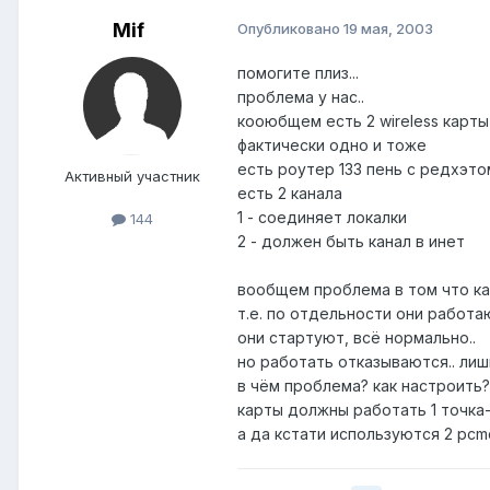
Mif
Опубликовано
19 мая, 2003
помогите плиз...
проблема у нас..
кооюбщем есть 2 wireless карты 
фактически одно и тоже
есть роутер 133 пень с редхэтом
Активный участник
есть 2 канала
1 - соединяет локалки
144
2 - должен быть канал в инет
вообщем проблема в том что кар
т.е. по отдельности они работаю
они стартуют, всё нормально..
но работать отказываются.. ли
в чём проблема? как настроить?
карты должны работать 1 точка-т
а да кстати используются 2 pcmci