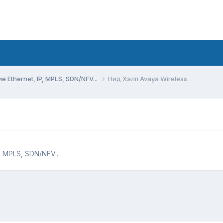
Ethernet, IP, MPLS, SDN/NFV...
Нид Хэлп Avaya Wireless
 MPLS, SDN/NFV...