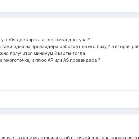
 у тебя две карты, а где точка доступа ?
ртами одна на провайдера работает на его базу ? а вторая раб
лжно получится минимум 3 карты тогда
ка многоточка, и плюс AP или AS провайдера ?
диную.. а одну мы ставили чтоб с точкой доступа прова связатс