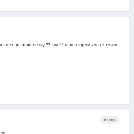
отает на твою сетку ?? так ?? а на втором конце точка-
Автор
я...