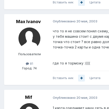
Вставить ник
Цитата
Max Ivanov
Опубликовано
20 мая, 2003
что то я не совсем понял схему,
у тебя машина стоит с двумя ка
точка что стоит ? все равно до
точка-точка 2 карты и одна точ
Пользователи
где то я торможу :((((
81
Город:
74
Вставить ник
Цитата
Mif
Опубликовано
20 мая, 2003
1 карта соеднияет нашу сеть в е