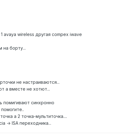
1 avaya wireless другая compex iwave
 на борту...
точки не настраиваются...
т а вместе не хотют...
шь помигивают синхронно
 помогите..
очка а 2 точка-мультиточка....
a -> ISA переходника...