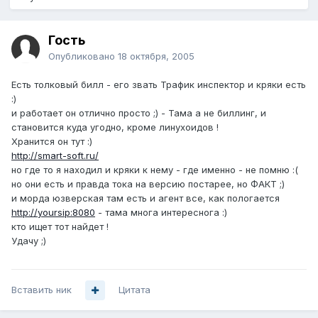
Гость
Опубликовано
18 октября, 2005
Есть толковый билл - его звать Трафик инспектор и кряки есть
:)
и работает он отлично просто ;) - Тама а не биллинг, и
становится куда угодно, кроме линухоидов !
Хранится он тут :)
http://smart-soft.ru/
но где то я находил и кряки к нему - где именно - не помню :(
но они есть и правда тока на версию постарее, но ФАКТ ;)
и морда юзверская там есть и агент все, как пологается
http://yoursip:8080
- тама многа интереснога :)
кто ищет тот найдет !
Удачу ;)
Вставить ник
Цитата