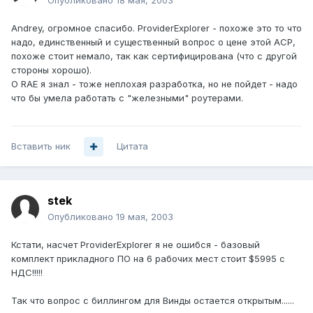
Опубликовано
18 мая, 2003
Andrey, огромное спасибо. ProviderExplorer - похоже это то что
надо, единственный и существенный вопрос о цене этой АСР,
похоже стоит немало, так как сертифицирована (что с другой
стороны хорошо).
О RAE я знал - тоже неплохая разработка, но не пойдет - надо
что бы умела работать с "железными" роутерами.
Вставить ник
Цитата
stek
Опубликовано
19 мая, 2003
Кстати, насчет ProviderExplorer я не ошибся - базовый
комплект прикладного ПО на 6 рабочих мест стоит $5995 c
НДС!!!!!
Так что вопрос с биллингом для Винды остается открытым......