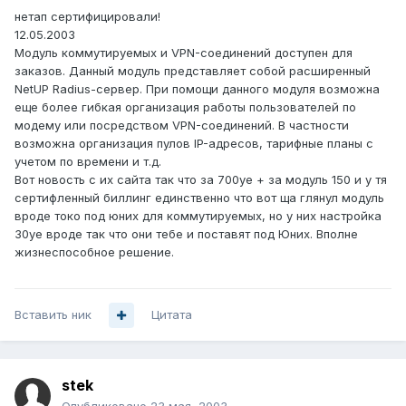
нетап сертифицировали!
12.05.2003
Модуль коммутируемых и VPN-соединений доступен для
заказов. Данный модуль представляет собой расширенный
NetUP Radius-сервер. При помощи данного модуля возможна
еще более гибкая организация работы пользователей по
модему или посредством VPN-соединений. В частности
возможна организация пулов IP-адресов, тарифные планы с
учетом по времени и т.д.
Вот новость с их сайта так что за 700уе + за модуль 150 и у тя
сертифленный биллинг единственно что вот ща глянул модуль
вроде токо под юних для коммутируемых, но у них настройка
30уе вроде так что они тебе и поставят под Юних. Вполне
жизнеспособное решение.
Вставить ник
Цитата
stek