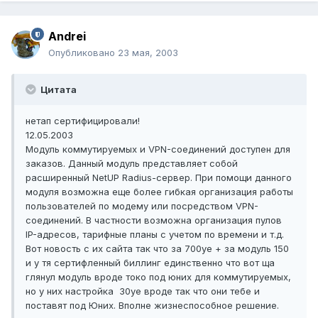
Andrei
Опубликовано
23 мая, 2003
Цитата
нетап сертифицировали!
12.05.2003
Модуль коммутируемых и VPN-соединений доступен для
заказов. Данный модуль представляет собой
расширенный NetUP Radius-сервер. При помощи данного
модуля возможна еще более гибкая организация работы
пользователей по модему или посредством VPN-
соединений. В частности возможна организация пулов
IP-адресов, тарифные планы с учетом по времени и т.д.
Вот новость с их сайта так что за 700уе + за модуль 150
и у тя сертифленный биллинг единственно что вот ща
глянул модуль вроде токо под юних для коммутируемых,
но у них настройка 30уе вроде так что они тебе и
поставят под Юних. Вполне жизнеспособное решение.