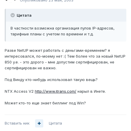
Опубликовано
23 мая, 2003
Цитата
В частности возможна организация пулов IP-адресов,
тарифные планы с учетом по времени и т.д.
Разве NetUP может работать с деньгами-временем? я
интересовался, по-моему нет :( Тем более что за новый NetUP
850 y.e. - это дорого - мне допустим сертифицирован, не
сертифицирован не важно.
Под Винду кто-нибудь использовал такую вещь?
NTX Access V2
http://www.itrans.com/
нарыл в Инете.
Может кто-то еще знает биллинг под Win?
Вставить ник
Цитата