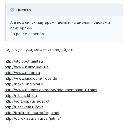
Цитата
А я под линух ищу время деньги на диалап подскажи
плиз урл-ки.
За ранее спасибо.
Кидаю до кучи, может что подойдет:
http://stg.pochtamt.ru
http://www.billing.kiev.ua
http://www.netap.ru
http://www.sisd.com/freeside
http://bg-billing.bitel.ru
http://www.netams.com/doc/documentation-ru.html
http://nibs.is.kh.ua
http://soft.risp.ru/radacct
http://user.kem.ru/cvs
http://traflinux.sourceforge.net
http://corex.zaural.ru/csl/jetms/