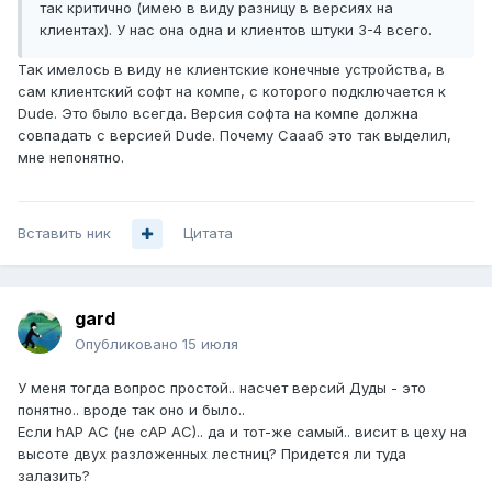
так критично (имею в виду разницу в версиях на
клиентах). У нас она одна и клиентов штуки 3-4 всего.
Так имелось в виду не клиентские конечные устройства, в
сам клиентский софт на компе, с которого подключается к
Dude. Это было всегда. Версия софта на компе должна
совпадать с версией Dude. Почему Саааб это так выделил,
мне непонятно.
Вставить ник
Цитата
gard
Опубликовано
15 июля
У меня тогда вопрос простой.. насчет версий Дуды - это
понятно.. вроде так оно и было..
Если hAP AC (не cAP AC).. да и тот-же самый.. висит в цеху на
высоте двух разложенных лестниц? Придется ли туда
залазить?