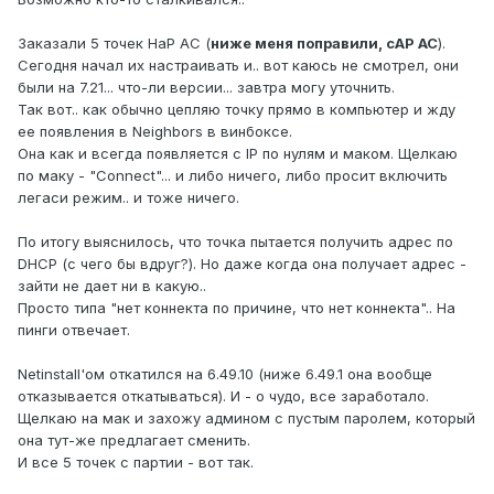
Заказали 5 точек HaP AC (
ниже меня поправили, cAP AC
).
Сегодня начал их настраивать и.. вот каюсь не смотрел, они
были на 7.21... что-ли версии... завтра могу уточнить.
Так вот.. как обычно цепляю точку прямо в компьютер и жду
ее появления в Neighbors в винбоксе.
Она как и всегда появляется с IP по нулям и маком. Щелкаю
по маку - "Connect"... и либо ничего, либо просит включить
легаси режим.. и тоже ничего.
По итогу выяснилось, что точка пытается получить адрес по
DHCP (с чего бы вдруг?). Но даже когда она получает адрес -
зайти не дает ни в какую..
Просто типа "нет коннекта по причине, что нет коннекта".. На
пинги отвечает.
Netinstall'ом откатился на 6.49.10 (ниже 6.49.1 она вообще
отказывается откатываться). И - о чудо, все заработало.
Щелкаю на мак и захожу админом с пустым паролем, который
она тут-же предлагает сменить.
И все 5 точек с партии - вот так.