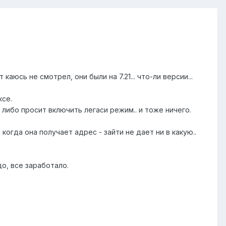
т каюсь не смотрел, они были на 7.21... что-ли версии...
ксе.
о, либо просит включить легаси режим.. и тоже ничего.
когда она получает адрес - зайти не дает ни в какую..
удо, все заработало.