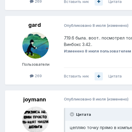
269
Вставить ник
Цитата
gard
Опубликовано
8 июля
(изменено)
7.19.6 была.. воот.. посмотрел то
Винбокс 3.42..
Изменено
8 июля
пользователем 
Пользователи
269
Вставить ник
Цитата
joymann
Опубликовано
8 июля
(изменено)
Цитата
цепляю точку прямо в компь