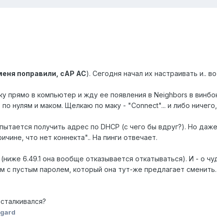
меня поправили, cAP AC
). Сегодня начал их настраивать и.. во
чку прямо в компьютер и жду ее появления в Neighbors в винбо
P по нулям и маком. Щелкаю по маку - "Connect"... и либо ничег
пытается получить адрес по DHCP (с чего бы вдруг?). Но даже 
ичине, что нет коннекта".. На пинги отвечает.
10 (ниже 6.49.1 она вообще отказывается откатываться). И - о ч
м с пустым паролем, который она тут-же предлагает сменить.
 сталкивался?
gard