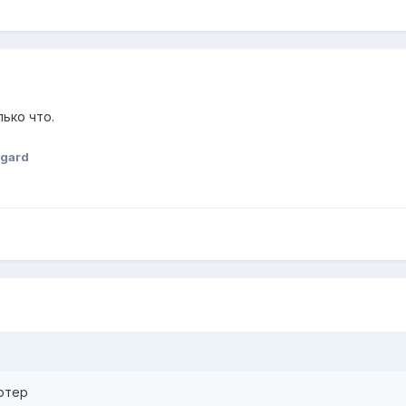
лько что.
gard
ютер