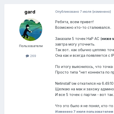
gard
Опубликовано
7 июля
(изменено)
Ребята, всем привет!
Возможно кто-то сталкивался..
Заказали 5 точек HaP AC (
ниже 
завтра могу уточнить.
Пользователи
Так вот.. как обычно цепляю то
Она как и всегда появляется с I
269
По итогу выяснилось, что точка 
Просто типа "нет коннекта по пр
Netinstall'ом откатился на 6.49.
Щелкаю на мак и захожу админо
И все 5 точек с партии - вот так.
Что это было я не понял, кто-то
Изменено
7 июля
пользователем 