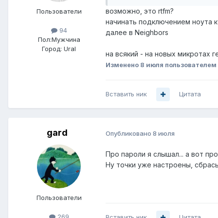
возможно, это rtfm?
Пользователи
начинать подключением ноута к 
94
далее в
Neighbors
Пол:
Мужчина
Город:
Ural
на всякий - на новых микротах 
Изменено
8 июля
пользователем
Вставить ник
Цитата
gard
Опубликовано
8 июля
Про пароли я слышал... а вот пр
Ну точки уже настроены, сбрасы
Пользователи
269
Вставить ник
Цитата