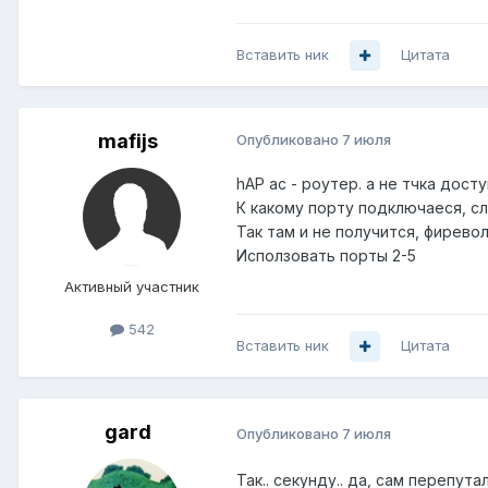
Вставить ник
Цитата
mafijs
Опубликовано
7 июля
hAP ac - роутер. а не тчка досту
К кaкому порту подключaеся, слу
Так там и не получится, фиревол
Исползовать порты 2-5
Активный участник
542
Вставить ник
Цитата
gard
Опубликовано
7 июля
Так.. секунду.. да, сам перепута