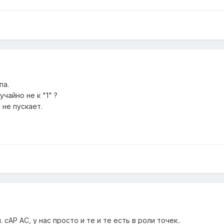
па.
чайно не к "1" ?
 не пускает.
л. cAP AC, у нас просто и те и те есть в роли точек..