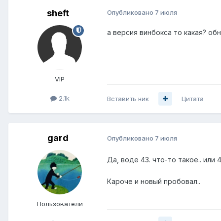
sheft
Опубликовано
7 июля
а версия винбокса то какая? об
VIP
2.1k
Вставить ник
Цитата
gard
Опубликовано
7 июля
Да, воде 43. что-то такое.. или 4
Кароче и новый пробовал..
Пользователи