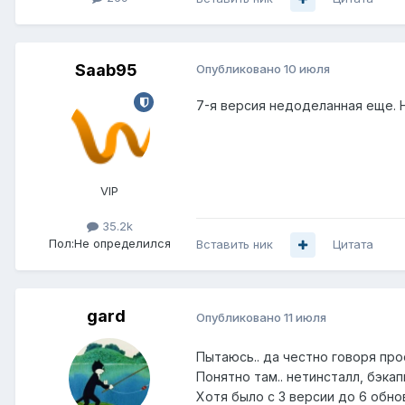
Saab95
Опубликовано
10 июля
7-я версия недоделанная еще. 
VIP
35.2k
Пол:
Не определился
Вставить ник
Цитата
gard
Опубликовано
11 июля
Пытаюсь.. да честно говоря пр
Понятно там.. нетинсталл, бэкап
Хотя было с 3 версии до 6 обнов