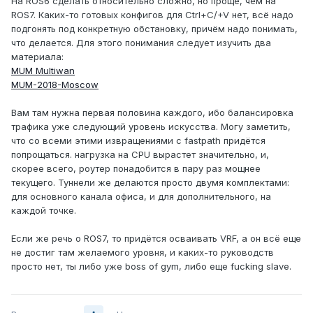
На ROS6 сделать относительно сложно, но проще, чем на
ROS7. Каких-то готовых конфигов для Ctrl+C/+V нет, всё надо
подгонять под конкретную обстановку, причём надо понимать,
что делается. Для этого понимания следует изучить два
материала:
MUM Multiwan
MUM-2018-Moscow
Вам там нужна первая половина каждого, ибо балансировка
трафика уже следующий уровень искусства. Могу заметить,
что со всеми этими извращениями с fastpath придётся
попрощаться. нагрузка на CPU вырастет значительно, и,
скорее всего, роутер понадобится в пару раз мощнее
текущего. Туннели же делаются просто двумя комплектами:
для основного канала офиса, и для дополнительного, на
каждой точке.
Если же речь о ROS7, то придётся осваивать VRF, а он всё еще
не достиг там желаемого уровня, и каких-то руководств
просто нет, ты либо уже boss of gym, либо еще fucking slave.