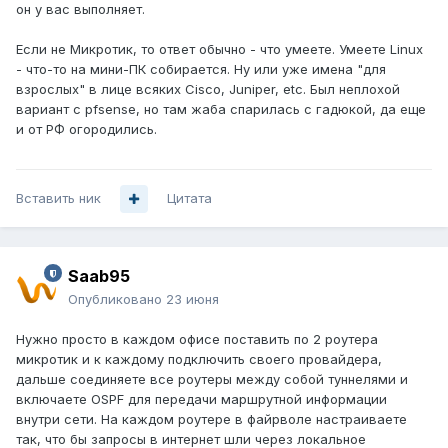
он у вас выполняет.
Если не Микротик, то ответ обычно - что умеете. Умеете Linux
- что-то на мини-ПК собирается. Ну или уже имена "для
взрослых" в лице всяких Cisco, Juniper, etc. Был неплохой
вариант c pfsense, но там жаба спарилась с гадюкой, да еще
и от РФ огородились.
Вставить ник
Цитата
Saab95
Опубликовано
23 июня
Нужно просто в каждом офисе поставить по 2 роутера
микротик и к каждому подключить своего провайдера,
дальше соединяете все роутеры между собой туннелями и
включаете OSPF для передачи маршрутной информации
внутри сети. На каждом роутере в файрволе настраиваете
так, что бы запросы в интернет шли через локальное