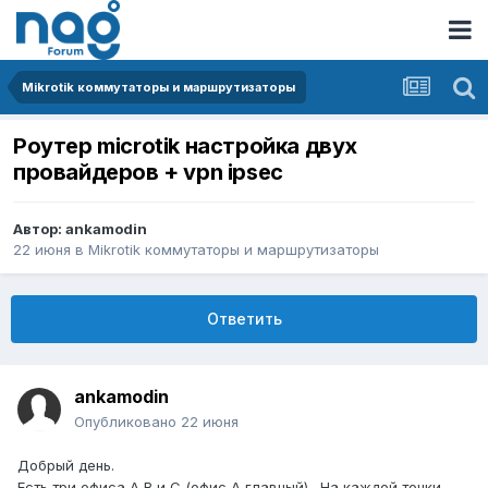
Mikrotik коммутаторы и маршрутизаторы
Роутер microtik настройка двух
провайдеров + vpn ipsec
Автор:
ankamodin
22 июня
в
Mikrotik коммутаторы и маршрутизаторы
Ответить
ankamodin
Опубликовано
22 июня
Добрый день.
Есть три офиса А В и С (офис А главный) . На каждой точки