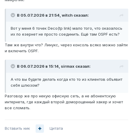
В 05.07.2026 в 21:54,
witch
сказал:
Вот у меня 6 точек Deco(tp link) мало того, что оказалось
их по езернет не просто соединить. Ещё там OSPF есть?
Там же внутри что? Линукс, через консоль всяко можно зайти
и включить OSPF.
В 06.07.2026 в 15:14,
sirmax
сказал:
А что вы будете делать когда кто то из клиентов объявит
себя шлюзом?
Разговор же про некую офисную сеть, а не абонентскую
интернета, где каждый второй доморощенный хакер и хочет
все сломать.
Вставить ник
Цитата