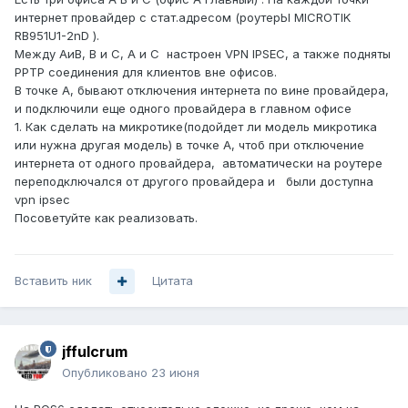
интернет провайдер с стат.адресом (роутерЫ MICROTIK
RB951U1-2nD ).
Между АиВ, В и С, А и С настроен VPN IPSEC, а также подняты
РPTP соединения для клиентов вне офисов.
В точке А, бывают отключения интернета по вине провайдера,
и подключили еще одного провайдера в главном офисе
1. Как сделать на микротике(подойдет ли модель микротика
или нужна другая модель) в точке А, чтоб при отключение
интернета от одного провайдера, автоматически на роутере
переподключался от другого провайдера и были доступна
vpn ipsec
Посоветуйте как реализовать.
Вставить ник
Цитата
jffulcrum
Опубликовано
23 июня