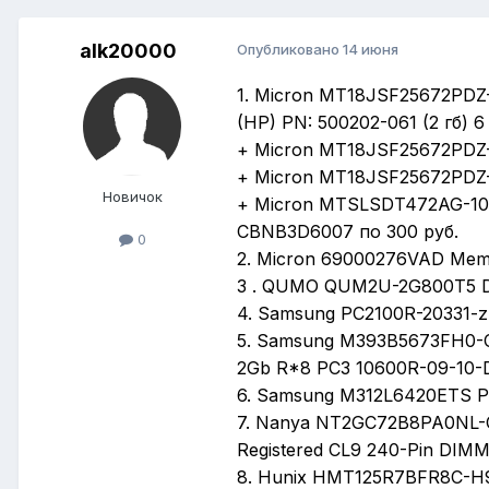
alk20000
Опубликовано
14 июня
1. Micron MT18JSF25672PDZ
(HP) PN: 500202-061 (2 гб) 6
+ Micron MT18JSF25672PDZ-
+ Micron MT18JSF25672PDZ-
Новичок
+ Micron MTSLSDT472AG-10
CBNB3D6007 по 300 руб.
0
2. Micron 69000276VAD Mem
3 . QUMO QUM2U-2G800T5 D
4. Samsung PC2100R-20331-z
5. Samsung M393B5673FH0
2Gb R*8 PC3 10600R-09-10-D
6. Samsung M312L6420ETS PC
7. Nanya NT2GC72B8PA0NL-
Registеred CL9 240-Pin DIMM
8. Hunix HMT125R7BFR8C-H9