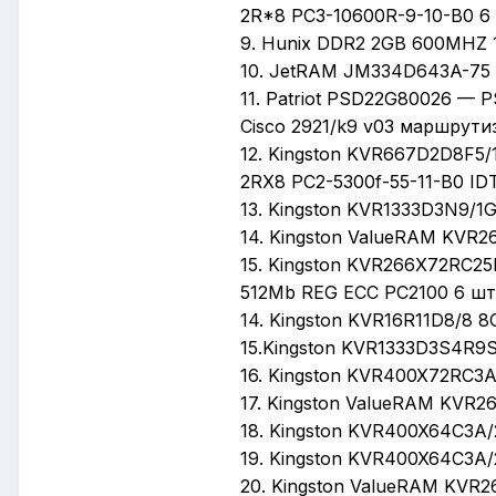
2R*8 PC3-10600R-9-10-B0 6 
9. Hunix DDR2 2GB 600MHZ 1
10. JetRAM JM334D643A-75 C
11. Patriot PSD22G80026 — 
Cisco 2921/k9 v03 маршрутиз
12. Kingston KVR667D2D8F5/
2RX8 PC2-5300f-55-11-В0 IDT
13. Kingston KVR1333D3N9/1
14. Kingston ValueRAM KVR2
15. Kingston KVR266X72RC25
512Mb REG ECC PC2100 6 шт.
14. Kingston KVR16R11D8/8 8
15.Kingston KVR1333D3S4R9S
16. Kingston KVR400X72RC3
17. Kingston ValueRAM KVR2
18. Kingston KVR400X64C3A/
19. Kingston KVR400X64C3A/
20. Kingston ValueRAM KVR26