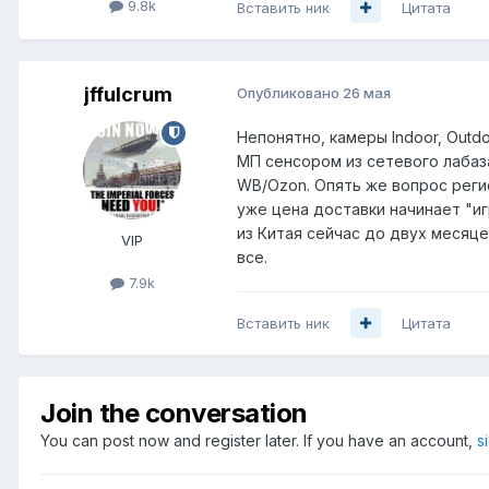
9.8k
Вставить ник
Цитата
jffulcrum
Опубликовано
26 мая
Непонятно, камеры Indoor, Outd
МП сенсором из сетевого лабаза 
WB/Ozon. Опять же вопрос регио
уже цена доставки начинает "иг
из Китая сейчас до двух месяце
VIP
все.
7.9k
Вставить ник
Цитата
Join the conversation
You can post now and register later. If you have an account,
s