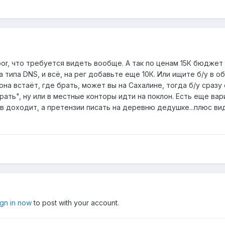
oor, что требуется видеть вообще. А так по ценам 15К бюджет
типа DNS, и всё, на рег добавьте еще 10К. Или ищите б/у в об
на встаёт, где брать, может вы на Сахалине, тогда б/у сразу
рать", ну или в местные конторы идти на поклон. Есть еще ва
в доходит, а претензии писать на деревню дедушке...плюс ви
ign in now
to post with your account.