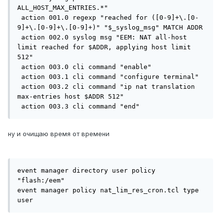
ALL_HOST_MAX_ENTRIES.*"

 action 001.0 regexp "reached for ([0-9]+\.[0-
9]+\.[0-9]+\.[0-9]+)" "$_syslog_msg" MATCH ADDR

 action 002.0 syslog msg "EEM: NAT all-host 
limit reached for $ADDR, applying host limit 
512"

 action 003.0 cli command "enable"

 action 003.1 cli command "configure terminal"

 action 003.2 cli command "ip nat translation 
max-entries host $ADDR 512"

 action 003.3 cli command "end"
ну и очищаю время от времени
event manager directory user policy 
"flash:/eem"

event manager policy nat_lim_res_cron.tcl type 