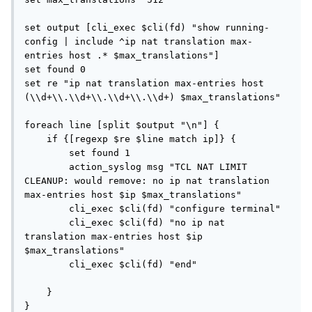
set output [cli_exec $cli(fd) "show running-
config | include ^ip nat translation max-
entries host .* $max_translations"]

set found 0

set re "ip nat translation max-entries host 
(\\d+\\.\\d+\\.\\d+\\.\\d+) $max_translations"

foreach line [split $output "\n"] {

    if {[regexp $re $line match ip]} {

        set found 1

        action_syslog msg "TCL NAT LIMIT 
CLEANUP: would remove: no ip nat translation 
max-entries host $ip $max_translations"

        cli_exec $cli(fd) "configure terminal"

        cli_exec $cli(fd) "no ip nat 
translation max-entries host $ip 
$max_translations"

        cli_exec $cli(fd) "end"

    }

}
