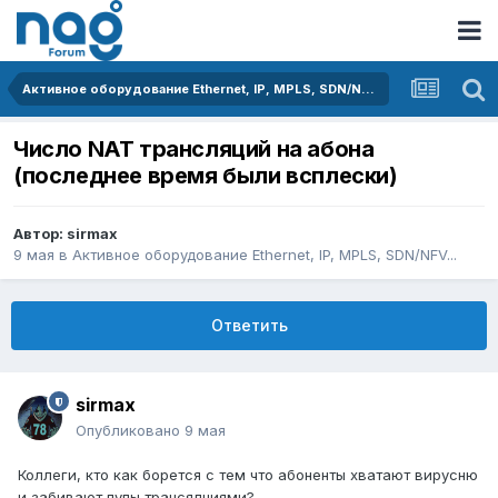
Активное оборудование Ethernet, IP, MPLS, SDN/NFV...
Число NAT трансляций на абона
(последнее время были всплески)
Автор:
sirmax
9 мая
в
Активное оборудование Ethernet, IP, MPLS, SDN/NFV...
Ответить
sirmax
Опубликовано
9 мая
Коллеги, кто как борется с тем что абоненты хватают вирусню
и забивают пулы трансялциями?