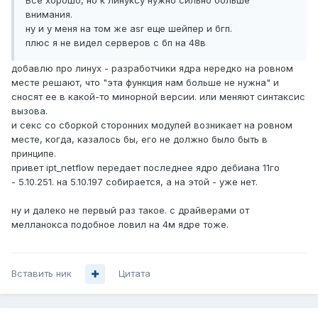
Все хорошо, но к линуксу нужно сильно больше
внимания.
ну и у меня на том же asr еще шейпер и бгп.
плюс я не видел серверов с бп на 48в
добавлю про линух - разработчики ядра нередко на ровном
месте решают, что "эта функция нам больше не нужна" и
сносят ее в какой-то минорной версии. или меняют синтаксис
вызова.
и секс со сборкой сторонних модулей возникает на ровном
месте, когда, казалось бы, его не должно было быть в
принципе.
привет ipt_netflow передает последнее ядро дебиана 11го
- 5.10.251. на 5.10.197 собирается, а на этой - уже нет.
ну и далеко не первый раз такое. с драйверами от
мелланокса подобное ловил на 4м ядре тоже.
Вставить ник
Цитата