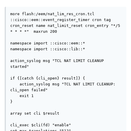
more flash:/eem/nat_lim_res_cron.tcl

::cisco::eem::event_register_timer cron tag 
cron_reset name nat_limit_reset cron_entry "*/5 
* * * *"  maxrun 200

namespace import ::cisco::eem::*

namespace import ::cisco::lib::*

action_syslog msg "TCL NAT LIMIT CLEANUP 
started"

if {[catch {cli_open} result]} {

    action_syslog msg "TCL NAT LIMIT CLEANUP: 
cli_open failed"

    exit 1

}

array set cli $result

cli_exec $cli(fd) "enable"

set max_translations "512"
