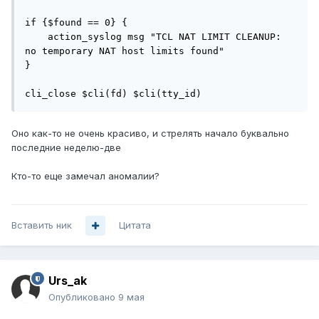
if {$found == 0} {

    action_syslog msg "TCL NAT LIMIT CLEANUP: 
no temporary NAT host limits found"

}

cli_close $cli(fd) $cli(tty_id)
Оно как-то не очень красиво, и стрелять начало буквально
последние неделю-две
Кто-то еще замечал аномалии?
Вставить ник
Цитата
Urs_ak
Опубликовано
9 мая