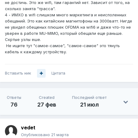
не достичь. Это же wifi, там гарантий нет. Зависит от того, на
непосредственно напрямую к PON порту моего роутера
сколько занята "трасса".
по технологии GPON без всяких дополнительных
4 - ИМХО в wifi слишком много маркетинга и неисполенных
терминалов провайдера с расчетом скорости от 1 Гб/с
обещаний. Это как китайские магнитофоны на 3000ватт. Нигде
до 10 Гб/с (на перспективу 10-15 лет, то есть когда у
не увидел обещеных плюшек OFDMA на wifi6 и даже что-то не
провайдера будет предложение со скоростью выше,
уверен в работе MU-MIMO, который обещали еще раньше.
чтобы им можно было воспользоваться, не меняя
Скртые узлы еше.
каждый раз оборудование).
Не ищите тут "самое-самое", "самое-самое" это тянуть
На сегодняшний день, у меня MikroTik HAP AX3 (в
кабель к каждому устройству.
основном из-за европейской сборки), который планирую
обновить на подбираемый вариант с вышеуказанными
характеристиками.
Вставить ник
Буду благодарен каждому доброму совету))
Цитата
Ответы
Created
Последний ответ
76
27 фев
21 июл
vedet
Опубликовано
21 марта