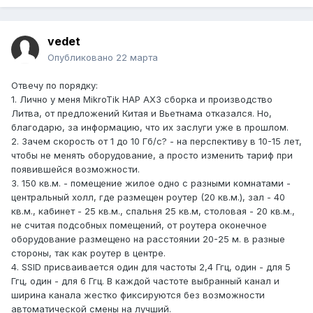
vedet
Опубликовано
22 марта
Отвечу по порядку:
1. Лично у меня MikroTik HAP AX3 сборка и производство
Литва, от предложений Китая и Вьетнама отказался. Но,
благодарю, за информацию, что их заслуги уже в прошлом.
2. Зачем скорость от 1 до 10 Гб/с? - на перспективу в 10-15 лет,
чтобы не менять оборудование, а просто изменить тариф при
появившейся возможности.
3. 150 кв.м. - помещение жилое одно с разными комнатами -
центральный холл, где размещен роутер (20 кв.м.), зал - 40
кв.м., кабинет - 25 кв.м., спальня 25 кв.м, столовая - 20 кв.м.,
не считая подсобных помещений, от роутера оконечное
оборудование размещено на расстоянии 20-25 м. в разные
стороны, так как роутер в центре.
4. SSID присваивается один для частоты 2,4 Ггц, один - для 5
Ггц, один - для 6 Ггц. В каждой частоте выбранный канал и
ширина канала жестко фиксируются без возможности
автоматической смены на лучший.