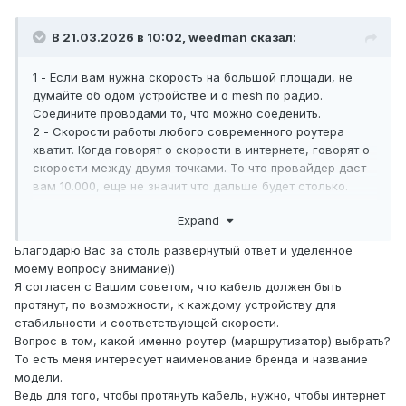
В 21.03.2026 в 10:02,
weedman
сказал:
1 - Если вам нужна скорость на большой площади, не
думайте об одом устройстве и о mesh по радио.
Соедините проводами то, что можно соеденить.
2 - Скорости работы любого современного роутера
хватит. Когда говорят о скорости в интернете, говорят о
скорости между двумя точками. То что провайдер даст
вам 10.000, еще не значит что дальше будет столько.
3 - Скорости любого современого роутера не хватит,
Expand
если вы захотите все на wifi. Низкий стабильный пинг,
можно вообще не достичь. Это же wifi, там гарантий нет.
Благодарю Вас за столь развернутый ответ и уделенное
Зависит от того, на сколько занята "трасса".
моему вопросу внимание))
4 - ИМХО в wifi слишком много маркетинга и
Я согласен с Вашим советом, что кабель должен быть
неисполенных обещаний. Это как китайские магнитофоны
протянут, по возможности, к каждому устройству для
на 3000ватт. Нигде не увидел обещеных плюшек OFDMA
стабильности и соответствующей скорости.
на wifi6 и даже что-то не уверен в работе MU-MIMO,
Вопрос в том, какой именно роутер (маршрутизатор) выбрать?
который обещали еще раньше. Скртые узлы еше.
То есть меня интересует наименование бренда и название
Не ищите тут "самое-самое", "самое-самое" это тянуть
модели.
кабель к каждому устройству.
Ведь для того, чтобы протянуть кабель, нужно, чтобы интернет