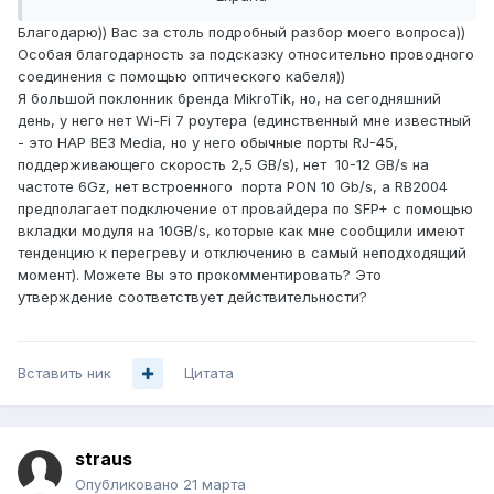
Для этого нужен роутер микротик с 10G портом и combo
Благодарю)) Вас за столь подробный разбор моего вопроса))
портом на 1G. Тогда в эти 2 порта можно подключить или
Особая благодарность за подсказку относительно проводного
PON SFP модуль старой схемы GPON, и 10G модуль
соединения с помощью оптического кабеля))
современного 10GPON, а так же прямой оптический
Я большой поклонник бренда MikroTik, но, на сегодняшний
канал (если договоритесь с провайдером) на скорости
день, у него нет Wi-Fi 7 роутера (единственный мне известный
1Г или 10Г.
- это HAP BE3 Media, но у него обычные порты RJ-45,
поддерживающего скорость 2,5 GB/s), нет 10-12 GB/s на
Но CAT 8 кабель очень дорогой, целесообразно
частоте 6Gz, нет встроенного порта PON 10 Gb/s, а RB2004
производить соединения оптическим кабелем, он и
предполагает подключение от провайдера по SFP+ с помощью
тоньше, и легче гнется, удобнее прокладывать. Можно
вкладки модуля на 10GB/s, которые как мне сообщили имеют
самостоятельно устанавливать быстрые коннекторы - не
тенденцию к перегреву и отключению в самый неподходящий
требуются готовые патчкорды и т.п. По надежности это
момент). Можете Вы это прокомментировать? Это
лучше чем медь, по цене в несколько раз дешевле.
утверждение соответствует действительности?
Дополнительно защита от повреждения в грозу.
В микротике все порты не имеют привязки ван это или
Вставить ник
лан.
Цитата
Так оставьте эту точку доступа, приобретите еще одну
straus
или несколько таких и поставьте в разных частях дома
или помещения, где хотите обеспечить работу сети.
Опубликовано
21 марта