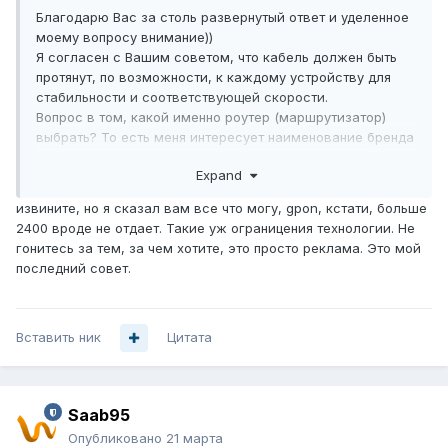
Благодарю Вас за столь развернутый ответ и уделенное
моему вопросу внимание))
Я согласен с Вашим советом, что кабель должен быть
протянут, по возможности, к каждому устройству для
стабильности и соответствующей скорости.
Вопрос в том, какой именно роутер (маршрутизатор)
выбрать? То есть меня интересует наименование бренда
и название модели.
Expand
Ведь для того, чтобы протянуть кабель, нужно, чтобы
интернет был заведен в жилое помещение:
извините, но я сказал вам все что могу, gpon, кстати, больше
1. Заводим одномодальный оптоволоконный кабель от
2400 вроде не отдает. Такие уж ограницения технологии. Не
провайдера с коннектором APC (зеленый) и подключаем
гонитесь за тем, за чем хотите, это просто реклама. Это мой
его напрямую в зеленый PON порт по технологии GPON,
последний совет.
который должен быть встроенным, охлаждаемым, не
модульным и рассчитанным на 10 Гб/с.
Любой современный роутер имеет PON порт на 10 Гб/с?
Вставить ник
Нет, далеко, не любой. Так какой же? Вот я и прошу
Цитата
знатоков, кто работает с сетевым оборудованием мне
подсказать.
Ethernet-кабелем CAT.8 от
2. Далее, мне нужно
Saab95
порта RJ-45 LAN соединить мои
Опубликовано
21 марта