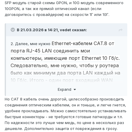
канала 80 Мгц около 500 мб/с при пинге 2мс
SFP модуль старой схемы GPON, и 10G модуль современного
и джиттере 1 мс. И это меня вполне
10GPON, а так же прямой оптический канал (если
договоритесь с провайдером) на скорости 1Г или 10Г.
устраивает на данном этапе. Я говорю о том,
что на борту Роутера, который я прошу Вас
В 21.03.2026 в 14:21,
vedet
сказал:
мне помочь подобрать должно быть
предусмотрена максимальная скорость для
Ethernet-кабелем CAT.8 от
2. Далее, мне нужно
частоты 5 Гц - 10-12 Гб/с при ширине канала
порта RJ-45 LAN соединить мои
160 Мгц, а также 10-12 Гб/с на частоте 6Гц
компьютеры, имеющие порт Ethernet 10 Гб/с.
при ширине канала 320 Мгц, 1,5 Гб/с на
Следовательно, мне нужно, чтобы у роутера
частоте 2,4 и ширине канала в 40 Мгц.
было как минимум два порта LAN каждый на
Сколько придет на оконечное оборудование -
10 Гб/с. Итого - один порт входящий WAN
это Вы правильно отметили, зависит от
Оптический PON 10Гб\с и два LAN исходящих
зашумленности эфира, но вот СИЛА сигнала
Expand
по 10 Гб/с. Так у какого же роутера есть такая
должна покрывать хотя бы на 20 метров во
Но CAT 8 кабель очень дорогой, целесообразно производить
оснастка?
все стороны от центра размещения роутера
соединения оптическим кабелем, он и тоньше, и легче гнется,
удобнее прокладывать. Можно самостоятельно устанавливать
напрямую без MESH и повторителей. Вот это
быстрые коннекторы - не требуются готовые патчкорды и т.п.
тоже важно.
По надежности это лучше чем медь, по цене в несколько раз
5. Очень важно, чтобы роутер умел разделять
дешевле. Дополнительно защита от повреждения в грозу.