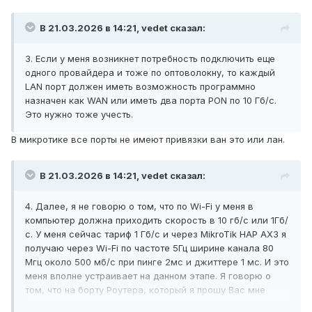
и закреплять за каждым SSID свою частоту и
свой фиксированный канал. Не переключаясь
В 21.03.2026 в 14:21,
vedet
сказал:
между частотами и каналами в поисках
лучшего. то есть технологии MESH мне не
3. Если у меня возникнет потребность подключить еще
нужны.
одного провайдера и тоже по оптоволокну, то каждый
LAN порт должен иметь возможность программно
6. Для меня важно, это уже моя
назначен как WAN или иметь два порта PON по 10 Гб/с.
психологическая гавань, чтобы этот роутер
Это нужно тоже учесть.
был от компании - лидера в сетевой
В микротике все порты не имеют привязки ван это или лан.
индустрии, флагманской моделью и
европейской или штатовской сборки, а не
В 21.03.2026 в 14:21,
vedet
сказал:
китайским ноунеймом или массовым
ширпотребом. Цена вопроса мне не
4. Далее, я не говорю о том, что по Wi-Fi у меня в
интересна. Это выбор не только
компьютер должна приходить скорость в 10 гб/с или 1Гб/
практической возможности использования,
с. У меня сейчас тариф 1 Гб/с и через MikroTik HAP AX3 я
но и премиального статуса товара.
получаю через Wi-Fi по частоте 5Гц ширине канала 80
Мгц около 500 мб/с при пинге 2мс и джиттере 1 мс. И это
Вот такой роутер я прошу Вас мне
меня вполне устраивает на данном этапе. Я говорю о
порекомендовать, то есть назвать бренд,
том, что на борту Роутера, который я прошу Вас мне
наименование модели, если такой вообще
помочь подобрать должно быть предусмотрена