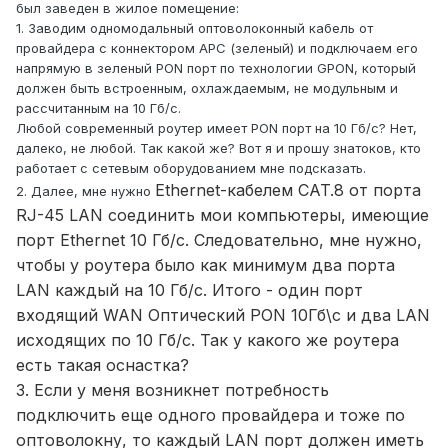
был заведен в жилое помещение:
1. Заводим одномодальный оптоволоконный кабель от
провайдера с коннектором APC (зеленый) и подключаем его
напрямую в зеленый PON порт по технологии GPON, который
должен быть встроенным, охлаждаемым, не модульным и
рассчитанным на 10 Гб/с.
Любой современный роутер имеет PON порт на 10 Гб/с? Нет,
далеко, не любой. Так какой же? Вот я и прошу знатоков, кто
работает с сетевым оборудованием мне подсказать.
Ethernet-кабелем CAT.8 от порта
2. Далее, мне нужно
RJ-45 LAN соединить мои компьютеры, имеющие
порт Ethernet 10 Гб/с. Следовательно, мне нужно,
чтобы у роутера было как минимум два порта
LAN каждый на 10 Гб/с. Итого - один порт
входящий WAN Оптический PON 10Гб\с и два LAN
исходящих по 10 Гб/с. Так у какого же роутера
есть такая оснастка?
3. Если у меня возникнет потребность
подключить еще одного провайдера и тоже по
оптоволокну, то каждый LAN порт должен иметь