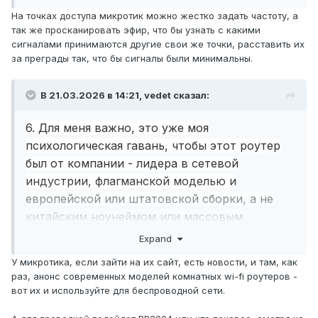
На точках доступа микротик можно жестко задать частоту, а
так же просканировать эфир, что бы узнать с какими
сигналами принимаются другие свои же точки, расставить их
за преграды так, что бы сигналы были минимальны.
В 21.03.2026 в 14:21,
vedet
сказал:
6. Для меня важно, это уже моя
психологическая гавань, чтобы этот роутер
был от компании - лидера в сетевой
индустрии, флагманской моделью и
европейской или штатовской сборки, а не
китайским ноунеймом или массовым
ширпотребом. Цена вопроса мне не
Expand
интересна. Это выбор не только
У микротика, если зайти на их сайт, есть новости, и там, как
практической возможности использования,
раз, анонс современных моделей комнатных wi-fi роутеров -
но и премиального статуса товара.
вот их и используйте для беспроводной сети.
Вот такой роутер я прошу Вас мне