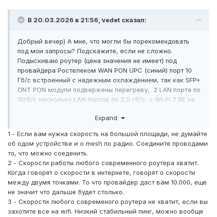
В 20.03.2026 в 21:56,
vedet
сказал:
Добрый вечер) А мне, что могли бы порекомендовать
под мои запросы? Подскажите, если не сложно.
Подыскиваю роутер (цена значения не имеет) под
провайдера Ростелеком WAN PON UPC (синий) порт 10
Гб/с встроенный с надежным охлаждением, так как SFP+
ONT PON модули подвержены перегреву, 2 LAN порта по
10гб/с несколько LAN портов по 2,5 гб/с, с Wi-Fi 7 BE на
2,4 Гц - 1500 мб/с, 5Гц - 10000 мб/с, 6 Гц - 12000 мб/с 320
Expand
Мгц по скорости с покрытием минимум 150 кв.м. с
возможностью регистрации SSID на каждую частоту и
1 - Если вам нужна скорость на большой площади, не думайте
фиксирования выбранного канала без автоматической
об одом устройстве и о mesh по радио. Соедините проводами
смены его в рамках выбранной частоты. Достаточным
то, что можно соеденить.
объемом памяти и стабильностью работы, желательно
2 - Скорости работы любого современного роутера хватит.
европейской сборки (не Китай) из флагманских моделей
Когда говорят о скорости в интернете, говорят о скорости
премиум уровня.
между двумя точками. То что провайдер даст вам 10.000, еще
Оптоволоконный кабель одномодальный должен
не значит что дальше будет столько.
заводиться непосредственно ввиде персональной
3 - Скорости любого современого роутера не хватит, если вы
выделенной линии (без деления с другими абонентами)
захотите все на wifi. Низкий стабильный пинг, можно вообще
от провайдера в квартиру и подключаться