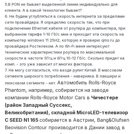
5.В PON не бывает выделенной линии индивидуально для
клиента. А в какой технологии бывает?
6. Не будем углубляться в скорость интернета за пределами
сети провайдера. Я определяю скорость так, что при
подключении Ethernet кабеля от роутера до компьютера, при
выбранном тарифе 1-10 Гб/с мне и приходит эта скорость на
компьютер windows 11 25H2, которую я проверю qms.ru до
провайдера Ростелеком. А по Wi-Fi меня интересуют
технические характеристики роутера по максимальной
скорости в частоте 5Ггц и 6Ггц 10-12 Гб/с. Сколько придет на
комп. - это уже зависит от многих факторов.
7. Не могу согласиться, что везде рулит Китай. В массовом
сегменте широкого потребления - наверняка. В лакшери и
Автомобиль Rolls-Royce
люксовом сегменте - нет.
Phantom, например, собирается на заводе
компании Rolls-Royce Motor Cars в
Чичестере
(район Западный Суссекс,
Великобритания), складной MicroLED-телевизор
C SEED N1 165
собирается в Австрии, Bang&Olufsen
Beovision Contour производится в Дании завод в