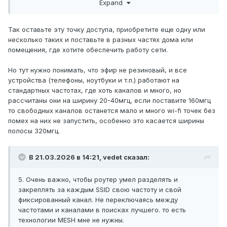
Expand
сейчас существует или, возможно, Вы
максимальная скорость для частоты 5 Гц - 10-12 Гб/с при
ширине канала 160 Мгц, а также 10-12 Гб/с на частоте 6Гц
слышали, что он будет запущен.
при ширине канала 320 Мгц, 1,5 Гб/с на частоте 2,4 и
Благодарю всех, за уделенное время и Ваше
Так оставьте эту точку доступа, приобретите еще одну или
ширине канала в 40 Мгц. Сколько придет на оконечное
несколько таких и поставьте в разных частях дома или
мнение для меня крайне ценно))
оборудование - это Вы правильно отметили, зависит от
помещения, где хотите обеспечить работу сети.
зашумленности эфира, но вот СИЛА сигнала должна
покрывать хотя бы на 20 метров во все стороны от
Но тут нужно понимать, что эфир не резиновый, и все
центра размещения роутера напрямую без MESH и
устройства (телефоны, ноутбуки и т.п.) работают на
повторителей. Вот это тоже важно.
стандартных частотах, где хоть каналов и много, но
рассчитаны они на ширину 20-40мгц, если поставите 160мгц
то свободных каналов останется мало и много wi-fi точек без
помех на них не запустить, особенно это касается ширины
полосы 320мгц.
В 21.03.2026 в 14:21,
vedet
сказал:
5. Очень важно, чтобы роутер умел разделять и
закреплять за каждым SSID свою частоту и свой
фиксированный канал. Не переключаясь между
частотами и каналами в поисках лучшего. то есть
технологии MESH мне не нужны.