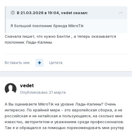
Но тут нужно понимать, что эфир не резиновый, и все
В 21.03.2026 в 19:04,
vedet
сказал:
устройства (телефоны, ноутбуки и т.п.) работают на
стандартных частотах, где хоть каналов и много, но
Я большой поклонник бренда MikroTik
рассчитаны они на ширину 20-40мгц, если поставите
160мгц то свободных каналов останется мало и много
Сначала пишет, что нужно Бентли , а теперь оказывается
wi-fi точек без помех на них не запустить, особенно это
поклонник Лады-Калины.
касается ширины полосы 320мгц.
На точках доступа микротик можно жестко задать
частоту, а так же просканировать эфир, что бы узнать с
Вставить ник
Цитата
какими сигналами принимаются другие свои же точки,
расставить их за преграды так, что бы сигналы были
минимальны.
vedet
У микротика, если зайти на их сайт, есть новости, и там,
Опубликовано
21 марта
как раз, анонс современных моделей комнатных wi-fi
роутеров - вот их и используйте для беспроводной сети.
А Вы оцениваете MikroTik на уровне Лады-Калины? Очень
интересно. По крайней мере - это европейская сборка, а не
А для проводной подойдет RB2004 или что поновее,
российская и не китайская и пользующаяся, на сколько мне
смотря на бюджет.
известно, авторитетом и уважением среди профессионалов.
Так я и обращался за помощью порекомендовать мне роутер