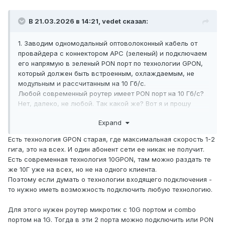
компьютеры, имеющие порт Ethernet 10 Гб/с.
Следовательно, мне нужно, чтобы у роутера
В 21.03.2026 в 14:21,
vedet
сказал:
было как минимум два порта LAN каждый на
10 Гб/с. Итого - один порт входящий WAN
1. Заводим одномодальный оптоволоконный кабель от
Оптический PON 10Гб\с и два LAN исходящих
провайдера с коннектором APC (зеленый) и подключаем
по 10 Гб/с. Так у какого же роутера есть такая
его напрямую в зеленый PON порт по технологии GPON,
который должен быть встроенным, охлаждаемым, не
оснастка?
модульным и рассчитанным на 10 Гб/с.
3. Если у меня возникнет потребность
Любой современный роутер имеет PON порт на 10 Гб/с?
подключить еще одного провайдера и тоже
Нет, далеко, не любой. Так какой же? Вот я и прошу
по оптоволокну, то каждый LAN порт должен
знатоков, кто работает с сетевым оборудованием мне
Expand
подсказать.
иметь возможность программно назначен как
WAN или иметь два порта PON по 10 Гб/с.
Есть технология GPON старая, где максимальная скорость 1-2
гига, это на всех. И один абонент сети ее никак не получит.
Это нужно тоже учесть.
Есть современная технология 10GPON, там можно раздать те
4. Далее, я не говорю о том, что по Wi-Fi у
же 10Г уже на всех, но не на одного клиента.
меня в компьютер должна приходить
Поэтому если думать о технологии входящего подключения -
скорость в 10 гб/с или 1Гб/с. У меня сейчас
то нужно иметь возможность подключить любую технологию.
тариф 1 Гб/с и через MikroTik HAP AX3 я
Для этого нужен роутер микротик с 10G портом и combo
получаю через Wi-Fi по частоте 5Гц ширине
портом на 1G. Тогда в эти 2 порта можно подключить или PON