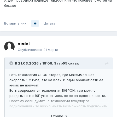
А для проводной подойдет RB2004 или что поновее, смотря на
порекомендовать, то есть назвать бренд,
бюджет.
наименование модели, если такой вообще
сейчас существует или, возможно, Вы
слышали, что он будет запущен.
Вставить ник
Цитата
vedet
Опубликовано
21 марта
В 21.03.2026 в 18:08,
Saab95
сказал:
Есть технология GPON старая, где максимальная
скорость 1-2 гига, это на всех. И один абонент сети ее
никак не получит.
Есть современная технология 10GPON, там можно
раздать те же 10Г уже на всех, но не на одного клиента.
Поэтому если думать о технологии входящего
подключения - то нужно иметь возможность подключить
любую технологию.
Expand