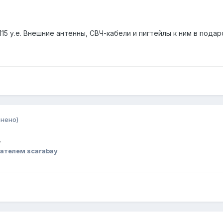
115 у.е. Внешние антенны, СВЧ-кабели и пигтейлы к ним в пода
нено)
.
ателем scarabay