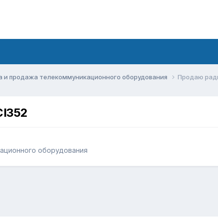
а и продажа телекоммуникационного оборудования
Продаю ради
CI352
кационного оборудования