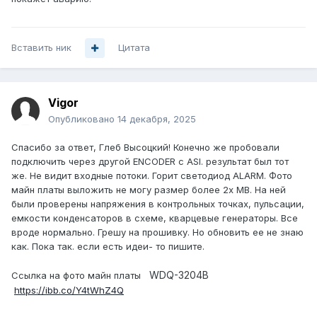
Вставить ник
Цитата
Vigor
Опубликовано
14 декабря, 2025
Спасибо за ответ, Глеб Высоцкий! Конечно же пробовали
подключить через другой ENCODER c ASI. результат был тот
же. Не видит входные потоки. Горит светодиод ALARM. Фото
майн платы выложить не могу размер более 2х MB. На ней
были проверены напряжения в контрольных точках, пульсации,
емкости конденсаторов в схеме, кварцевые генераторы. Все
вроде нормально. Грешу на прошивку. Но обновить ее не знаю
как. Пока так. если есть идеи- то пишите.
WDQ-3204B
Ссылка на фото майн платы
https://ibb.co/Y4tWhZ4Q