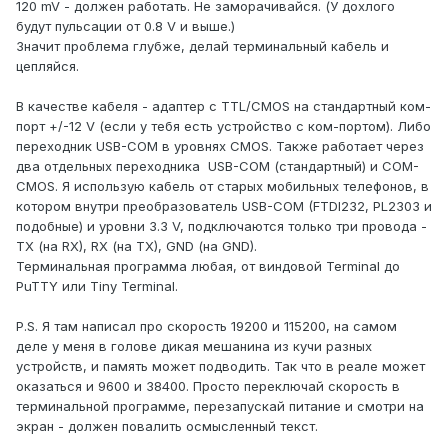
120 mV - должен работать. Не заморачивайся. (У дохлого
будут пульсации от 0.8 V и выше.)
Значит проблема глубже, делай терминальный кабель и
цепляйся.
В качестве кабеля - адаптер с TTL/CMOS на стандартный ком-
порт +/-12 V (если у тебя есть устройство с ком-портом). Либо
переходник USB-COM в уровнях CMOS. Также работает через
два отдельных переходника USB-COM (стандартный) и COM-
CMOS. Я использую кабель от старых мобильных телефонов, в
котором внутри преобразователь USB-COM (FTDI232, PL2303 и
подобные) и уровни 3.3 V, подключаются только три провода -
TX (на RX), RX (на TX), GND (на GND).
Терминальная программа любая, от виндовой Terminal до
PuTTY или Tiny Terminal.
P.S. Я там написал про скорость 19200 и 115200, на самом
деле у меня в голове дикая мешанина из кучи разных
устройств, и память может подводить. Так что в реале может
оказаться и 9600 и 38400. Просто переключай скорость в
терминальной программе, перезапускай питание и смотри на
экран - должен повалить осмысленный текст.