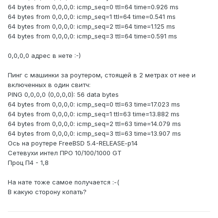
64 bytes from 0,0,0,0: icmp_seq=0 ttl=64 time=0.926 ms
64 bytes from 0,0,0,0: icmp_seq=1 ttl=64 time=0.541 ms
64 bytes from 0,0,0,0: icmp_seq=2 ttl=64 time=1.125 ms
64 bytes from 0,0,0,0: icmp_seq=3 ttl=64 time=0.591 ms
0,0,0,0 адрес в нете :-)
Пинг с машинки за роутером, стоящей в 2 метрах от нее и
включенных в один свитч:
PING 0,0,0,0 (0,0,0,0): 56 data bytes
64 bytes from 0,0,0,0: icmp_seq=0 ttl=63 time=17.023 ms
64 bytes from 0,0,0,0: icmp_seq=1 ttl=63 time=13.882 ms
64 bytes from 0,0,0,0: icmp_seq=2 ttl=63 time=14.079 ms
64 bytes from 0,0,0,0: icmp_seq=3 ttl=63 time=13.907 ms
Ось на роутере FreeBSD 5.4-RELEASE-p14
Сетевухи интел ПРО 10/100/1000 GT
Проц П4 - 1,8
На нате тоже самое получается :-(
В какую сторону копать?