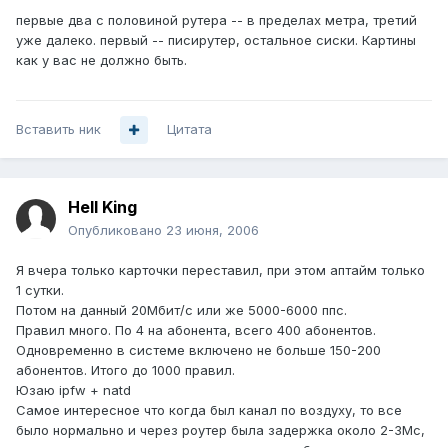
первые два с половиной рутера -- в пределах метра, третий
уже далеко. первый -- писирутер, остальное сиски. Картины
как у вас не должно быть.
Вставить ник
Цитата
Hell King
Опубликовано
23 июня, 2006
Я вчера только карточки переставил, при этом аптайм только
1 сутки.
Потом на данный 20Мбит/с или же 5000-6000 ппс.
Правил много. По 4 на абонента, всего 400 абонентов.
Одновременно в системе включено не больше 150-200
абонентов. Итого до 1000 правил.
Юзаю ipfw + natd
Самое интересное что когда был канал по воздуху, то все
было нормально и через роутер была задержка около 2-3Мс,