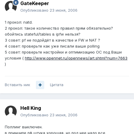
GateKeeper
Опубликовано
23 июня, 2006
1 прокол: natd.
2 прокол: такое количество правил прям обязательно?
обойтись stateful/tables в ipfw нельзя?
3 совет: pf не подойдёт в качестве и FW и NAT ?
4 совет: проверьте как уже писали выше polling
5 совет: проверьте настройки и оптимизацию ОС под Ваши
условия (
http://www.opennet.ru/opennews/art.shtml?num=7663
)
Вставить ник
Цитата
Hell King
Опубликовано
23 июня, 2006
Поллинг выключен.
в принципе пф штука хорошая, но под нее надо все