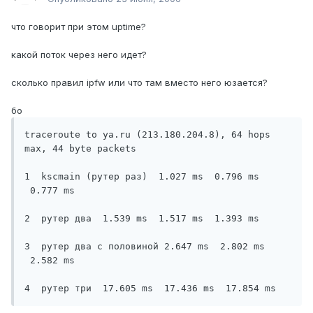
что говорит при этом uptime?
какой поток через него идет?
сколько правил ipfw или что там вместо него юзается?
бо
traceroute to ya.ru (213.180.204.8), 64 hops 
max, 44 byte packets

1  kscmain (рутер раз)  1.027 ms  0.796 ms 
 0.777 ms

2  рутер два  1.539 ms  1.517 ms  1.393 ms

3  рутер два с половиной 2.647 ms  2.802 ms 
 2.582 ms

4  рутер три  17.605 ms  17.436 ms  17.854 ms