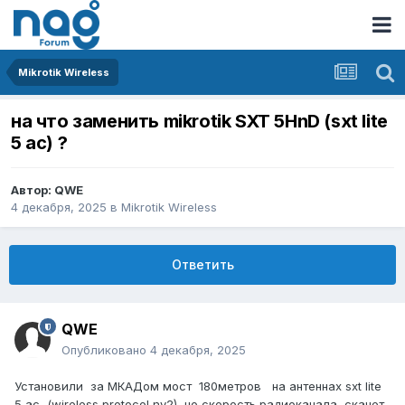
Mikrotik Wireless
на что заменить mikrotik SXT 5HnD (sxt lite
5 ac) ?
Автор:
QWE
4 декабря, 2025
в
Mikrotik Wireless
Ответить
QWE
Опубликовано
4 декабря, 2025
Установили за МКАДом мост 180метров на антеннах sxt lite
5 ac (wireless protocol nv2), но скорость радиоканала скачет