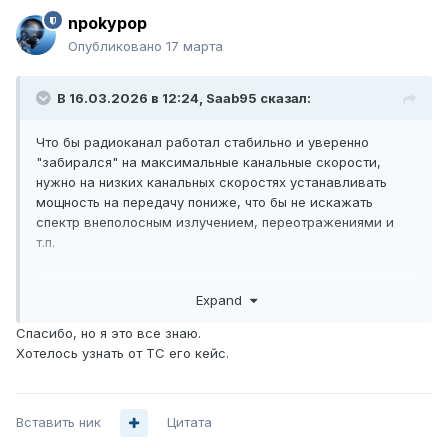
npokypop
Опубликовано
17 марта
В 16.03.2026 в 12:24,
Saab95
сказал:
Что бы радиоканал работал стабильно и уверенно
"забирался" на максимальные канальные скорости,
нужно на низких канальных скоростях устанавливать
мощность на передачу пониже, что бы не искажать
спектр внеполосным излучением, переотражениями и
т.п.
Допустим получили некий уровень сигнала,
Expand
ограничиваем до самой минимальной канальной
скорости, смотрим сигналы, допустим они -50, нужно
Спасибо, но я это все знаю.
уменьшить мощность на передачу на этой скорости до
Хотелось узнать от ТС его кейс.
такого уровня, что бы сигналы стали -70..-75 (зависит от
помеховой обстановки), дальше повышаете на шаг
скорость и снова уменьшаете мощность на передачу, но
Вставить ник
уже до чуть более высокого уровня (нужно смотреть
Цитата
таблицу канальные скорости \ уровни сигналов), и