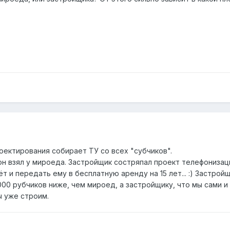
оектирования собирает ТУ со всех "субчиков".
он взял у мироеда. Застройщик состряпал проект телефониза
т и передать ему в бесплатную аренду на 15 лет... :) Застройщ
0 рубчиков ниже, чем мироед, а застройщику, что мы сами и за
 уже строим.