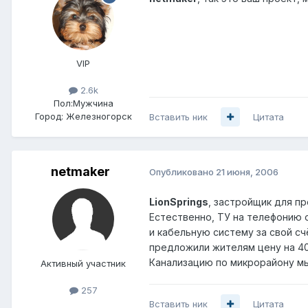
VIP
2.6k
Пол:
Мужчина
Город:
Железногорск
Вставить ник
Цитата
netmaker
Опубликовано
21 июня, 2006
LionSprings
, застройщик для пр
Естественно, ТУ на телефонию 
и кабельную систему за свой счё
предложили жителям цену на 400
Канализацию по микрорайону мы
Активный участник
257
Вставить ник
Цитата