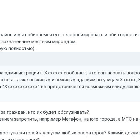
район и мы собираемся его телефонизировать и обинтернетит
, захваченные местным мироедом.
рую полностью):
а администрации г. Ххххххх сообщает, что согласовать вопр
ххххх, а также по жилым и нежилым зданиям по улицам Хххххх,
 "Ххххххххххххх" не представляется возможным ввиду заклю
 за граждан, кто их будет обслуживать?
нием запретить, например Мегафон, на юге города, а МТС на се
доступа жителей к услугам любых операторов? Какими докум
онным скандалом?