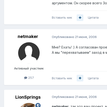
аргументом. Он скорее всего Зо
Вставить ник
Цитата
netmaker
Опубликовано
21 июня, 2006
Мне? Ехать! :) А согласован про
А мы "перехватываем" заход в 
Активный участник
257
Вставить ник
Цитата
LionSprings
Опубликовано
21 июня, 2006
netmaker
, так это ваш проект,