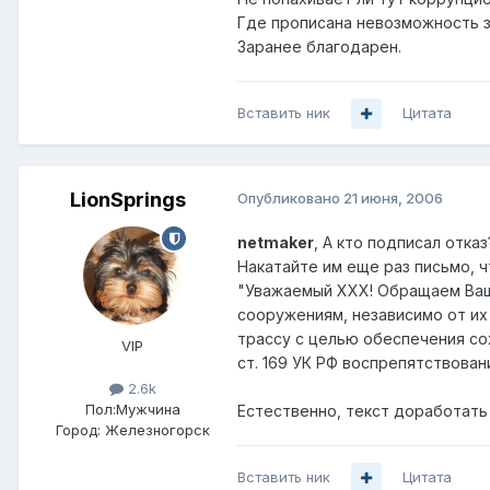
Где прописана невозможность з
Заранее благодарен.
Вставить ник
Цитата
LionSprings
Опубликовано
21 июня, 2006
netmaker
, А кто подписал отка
Накатайте им еще раз письмо, ч
"Уважаемый ХХХ! Обращаем Ваше
сооружениям, независимо от их
трассу с целью обеспечения со
VIP
ст. 169 УК РФ воспрепятствова
2.6k
Пол:
Мужчина
Естественно, текст доработать н
Город:
Железногорск
Вставить ник
Цитата