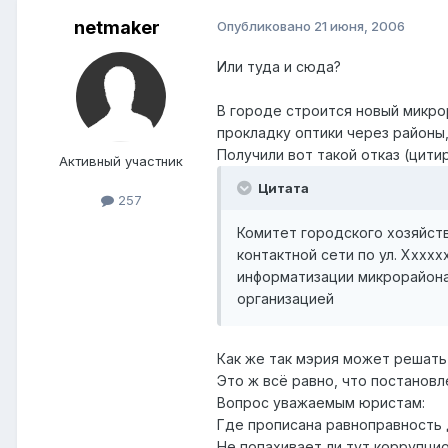
netmaker
Опубликовано
21 июня, 2006
Или туда и сюда?
В городе строится новый микро
прокладку оптики через районы
Получили вот такой отказ (цити
Активный участник
Цитата
257
Комитет городского хозяйств
контактной сети по ул. Хххх
информатизации микрорайона
организацией
Как же так мэрия может решать
Это ж всё равно, что постановле
Вопрос уважаемым юристам:
Где прописана равноправность 
Не попахивает ли тут коррупци