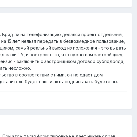
е. Вряд ли на телефонизацию делался проект отдельный,
 на 15 лет нельзя передать в безвозмедное пользование,
ойщиком, самый реальный выход из положения - это выдать
д ваши ТУ, и построить то, что нужно вам застройщику,
цензия - заключить с застройщиком договор субподряда,
ать несложно.
льство в соответствии с ними, он не сдаст дом
дставитель будет ваш, и акты подписывать будете вы.
 При этом такая формулировка не дает никаких прав.