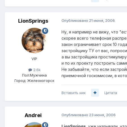
LionSprings
Опубликовано
21 июня, 2006
Ну, я например не вижу, что "е
скорее всего телефоная распре
закон ограничивает срок 10 год
застройщику ТУ от вас, попроси
а вы застройщика простимулиру
VIP
и по их проекту построить сам
Не забывайте, что если застрой
2.6k
Пол:
Мужчина
приемочной госкомиссии, в кото
Город:
Железногорск
Вставить ник
Цитата
Andrei
Опубликовано
23 июня, 2006
LionSprings
, уже указывали, ч