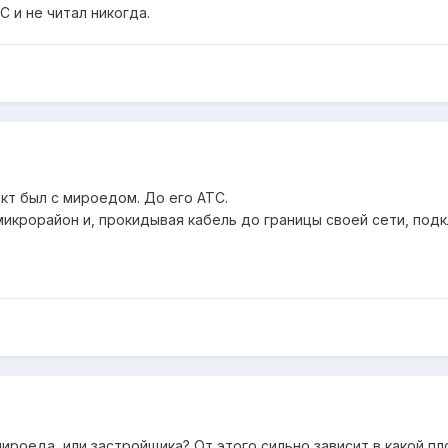
С и не читал никогда.
ект был с мироедом. До его АТС.
микрорайон и, прокидывая кабель до границы своей сети, подк
 мироеда, или застройщика? От этого сильно зависит в какой пл