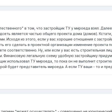
стественного" в том, что застройщик ТУ у мироеда взял. Дале
дсеть является частью общего проекта дома (домов). Кстати,
ами. Исходя из этого, если у вас хорошие отношения с застр
ть его сделать в проектной организации изменение проекта по
ете соответственно. Ну, или если у вас есть строительная ли
им. Финансовую легальную схему удобную застройщику придум
щик использовал ТУ мироеда, то пока он не выполнит строите
рой будет представитель мироеда. А если ТУ ваши - то и пре
то термин "может осуществлять" - совершенно не юридический.