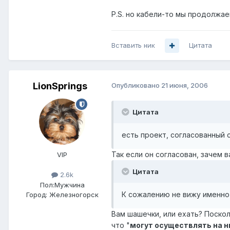
P.S. но кабели-то мы продолжаем
Вставить ник
Цитата
LionSprings
Опубликовано
21 июня, 2006
Цитата
есть проект, согласованный 
Так если он согласован, зачем 
VIP
Цитата
2.6k
Пол:
Мужчина
К сожалению не вижу именно 
Город:
Железногорск
Вам шашечки, или ехать? Посколь
что "
могут осуществлять на н