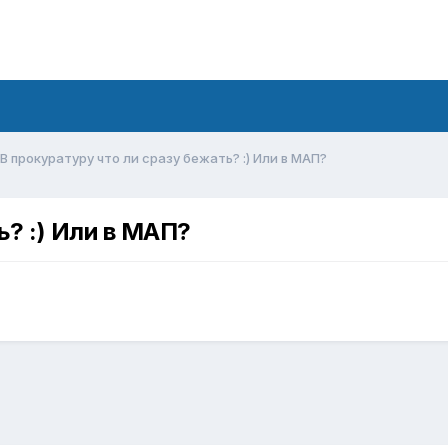
В прокуратуру что ли сразу бежать? :) Или в МАП?
ь? :) Или в МАП?