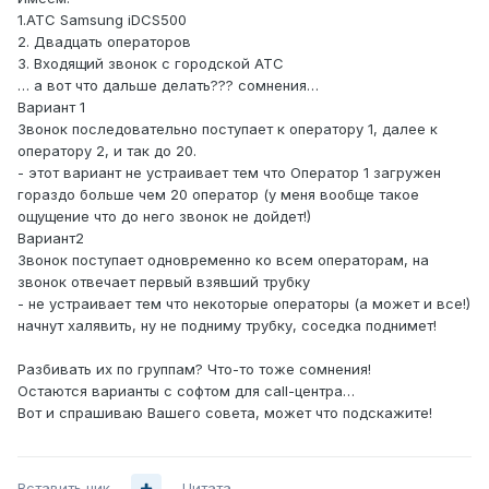
1.АТС Samsung iDCS500
2. Двадцать операторов
3. Входящий звонок с городской АТС
… а вот что дальше делать??? сомнения…
Вариант 1
Звонок последовательно поступает к оператору 1, далее к
оператору 2, и так до 20.
- этот вариант не устраивает тем что Оператор 1 загружен
гораздо больше чем 20 оператор (у меня вообще такое
ощущение что до него звонок не дойдет!)
Вариант2
Звонок поступает одновременно ко всем операторам, на
звонок отвечает первый взявший трубку
- не устраивает тем что некоторые операторы (а может и все!)
начнут халявить, ну не подниму трубку, соседка поднимет!
Разбивать их по группам? Что-то тоже сомнения!
Остаются варианты с софтом для call-центра…
Вот и спрашиваю Вашего совета, может что подскажите!
Вставить ник
Цитата