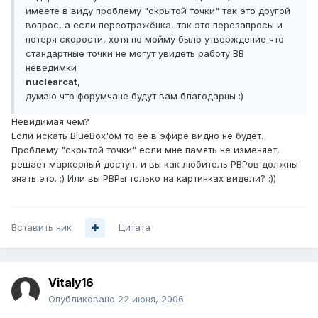
имеете в виду проблему "скрытой точки" так это другой
вопрос, а если переотражёнка, так это перезапросы и
потеря скорости, хотя по мойму было утверждение что
стандартные точки не могут увидеть работу ВВ
неведимки
nuclearcat
,
думаю что форумчане будут вам благодарны :)
Невидимая чем?
Если искать BlueBox'ом то ее в эфире видно не будет.
Проблему "скрытой точки" если мне память не изменяет,
решает маркерный доступ, и вы как любитель РВРов должны
знать это. ;) Или вы РВРы только на картинках видели? :))
Вставить ник
Цитата
Vitaly16
Опубликовано
22 июня, 2006