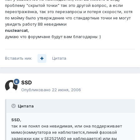
проблему "скрытой точки" так это другой вопрос, а если
переотражёнка, так это перезапросы и потеря скорости, хотя
по мойму было утверждение что стандартные точки не могут
увидеть работу ВВ неведимки
nuclearcat
,
думаю что форумчане будут вам благодарны :)
Вставить ник
Цитата
SSD
Опубликовано
22 июня, 2006
Цитата
SSD
,
так я не понял она невидимая, или она поддерживает
мимо(коммутатора не наблютается,линий фазовой
задержки как у SE2521A60 не наблюдается) или вы