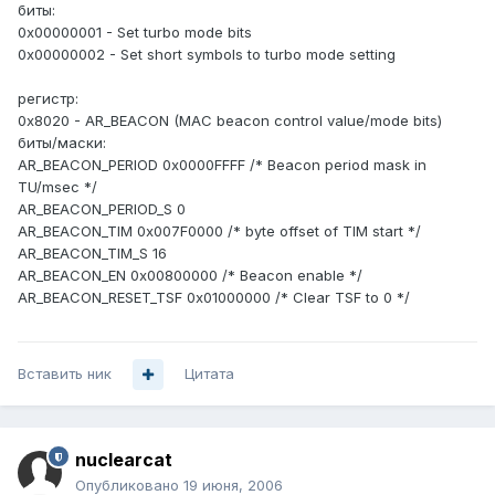
биты:
0x00000001 - Set turbo mode bits
0x00000002 - Set short symbols to turbo mode setting
регистр:
0x8020 - AR_BEACON (MAC beacon control value/mode bits)
биты/маски:
AR_BEACON_PERIOD 0x0000FFFF /* Beacon period mask in
TU/msec */
AR_BEACON_PERIOD_S 0
AR_BEACON_TIM 0x007F0000 /* byte offset of TIM start */
AR_BEACON_TIM_S 16
AR_BEACON_EN 0x00800000 /* Beacon enable */
AR_BEACON_RESET_TSF 0x01000000 /* Clear TSF to 0 */
Вставить ник
Цитата
nuclearcat
Опубликовано
19 июня, 2006