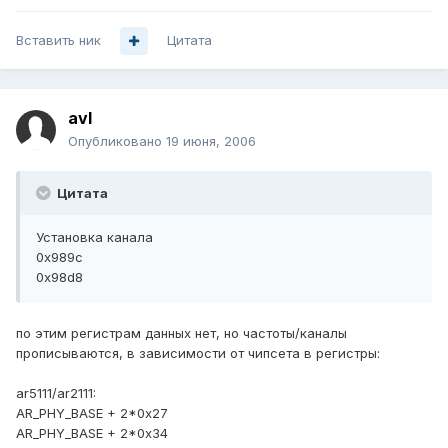
Вставить ник
Цитата
avl
Опубликовано
19 июня, 2006
Цитата
Установка канала
0x989c
0x98d8
по этим регистрам данных нет, но частоты/каналы
прописываются, в зависимости от чипсета в регистры:
ar5111/ar2111:
AR_PHY_BASE + 2*0x27
AR_PHY_BASE + 2*0x34