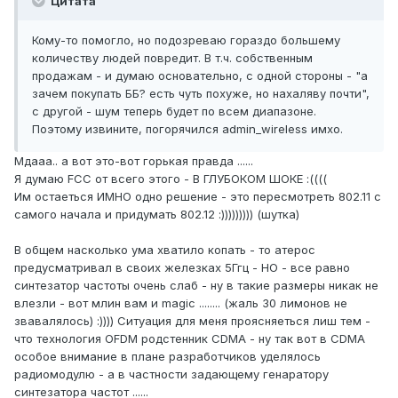
Цитата
Кому-то помогло, но подозреваю гораздо большему
количеству людей повредит. В т.ч. собственным
продажам - и думаю основательно, с одной стороны - "а
зачем покупать ББ? есть чуть похуже, но нахаляву почти",
с другой - шум теперь будет по всем диапазоне.
Поэтому извините, погорячился admin_wireless имхо.
Мдааа.. а вот это-вот горькая правда ......
Я думаю FCC от всего этого - В ГЛУБОКОМ ШОКЕ :((((
Им остаеться ИМНО одно решение - это пересмотреть 802.11 с
самого начала и придумать 802.12 :))))))))) (шутка)
В общем насколько ума хватило копать - то атерос
предусматривал в своих железках 5Ггц - НО - все равно
синтезатор частоты очень слаб - ну в такие размеры никак не
влезли - вот млин вам и magic ........ (жаль 30 лимонов не
звавалялось) :)))) Ситуация для меня проясняеться лиш тем -
что технология OFDM родстенник CDMA - ну так вот в CDMA
особое внимание в плане разработчиков уделялось
радиомодулю - а в частности задающему генаратору
синтезатора частот ......