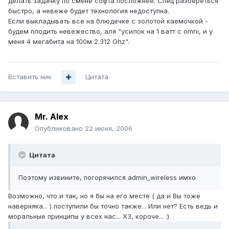
делать задачку по смене софта посложнее. Спец разбереться
быстро, а невеже будет технология недоступна.
Если выкладывать все на блюдечке с золотой каемочкой -
будем плодить невежество, аля "усилок на 1 ватт с omni, и у
меня 4 мегабита на 100м 2.312 Ghz".
Вставить ник
Цитата
Mr. Alex
Опубликовано
22 июня, 2006
Цитата
Поэтому извините, погорячился admin_wireless имхо
Возможно, что и так, но я бы на его месте ( да и Вы тоже
наверняка... ) поступили бы точно также... Или нет? Есть ведь и
моральные принципы у всех нас... ХЗ, короче... :)