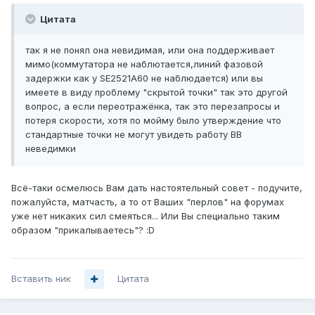
Цитата
так я не понял она невидимая, или она поддерживает
мимо(коммутатора не наблютается,линий фазовой
задержки как у SE2521A60 не наблюдается) или вы
имеете в виду проблему "скрытой точки" так это другой
вопрос, а если переотражёнка, так это перезапросы и
потеря скорости, хотя по мойму было утверждение что
стандартные точки не могут увидеть работу ВВ
неведимки
Всё-таки осмелюсь Вам дать настоятельный совет - подучите,
пожалуйста, матчасть, а то от Ваших "перлов" на форумах
уже нет никаких сил смеяться... Или Вы специально таким
образом "прикалываетесь"? :D
Вставить ник
Цитата