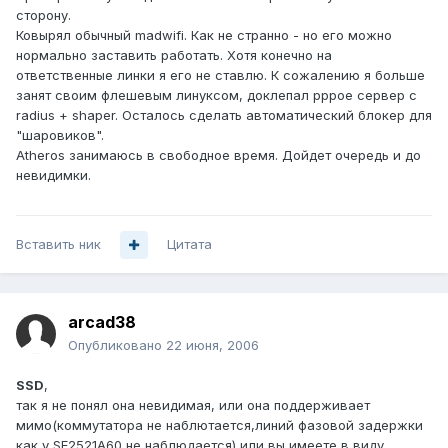
сторону.
Ковырял обычный madwifi. Как не странно - но его можно
нормально заставить работать. Хотя конечно на
ответственные линки я его не ставлю. К сожалению я больше
занят своим флешевым линуксом, доклепал pppoe сервер с
radius + shaper. Осталось сделать автоматический блокер для
"шаровиков".
Atheros занимаюсь в свободное время. Дойдет очередь и до
невидимки.
Вставить ник
Цитата
arcad38
Опубликовано
22 июня, 2006
SSD
,
так я не понял она невидимая, или она поддерживает
мимо(коммутатора не наблютается,линий фазовой задержки
как у SE2521A60 не наблюдается) или вы имеете в виду