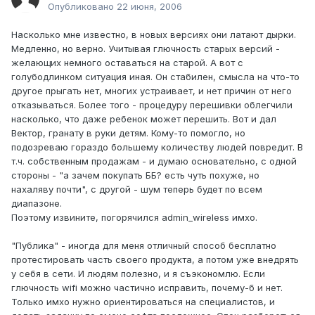
Опубликовано
22 июня, 2006
Насколько мне известно, в новых версиях они латают дырки.
Медленно, но верно. Учитывая глючность старых версий -
желающих немного оставаться на старой. А вот с
голубодлинком ситуация иная. Он стабилен, смысла на что-то
другое прыгать нет, многих устраивает, и нет причин от него
отказываться. Более того - процедуру перешивки облегчили
насколько, что даже ребенок может перешить. Вот и дал
Вектор, гранату в руки детям. Кому-то помогло, но
подозреваю гораздо большему количеству людей повредит. В
т.ч. собственным продажам - и думаю основательно, с одной
стороны - "а зачем покупать ББ? есть чуть похуже, но
нахаляву почти", с другой - шум теперь будет по всем
диапазоне.
Поэтому извините, погорячился admin_wireless имхо.
"Публика" - иногда для меня отличный способ бесплатно
протестировать часть своего продукта, а потом уже внедрять
у себя в сети. И людям полезно, и я съэкономлю. Если
глючность wifi можно частично исправить, почему-б и нет.
Только имхо нужно ориентироваться на специалистов, и