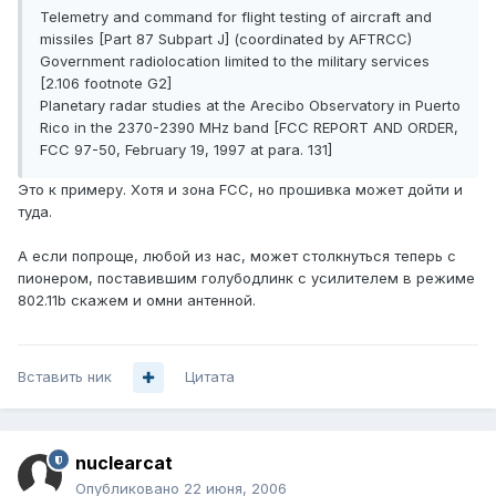
Telemetry and command for flight testing of aircraft and
missiles [Part 87 Subpart J] (coordinated by AFTRCC)
Government radiolocation limited to the military services
[2.106 footnote G2]
Planetary radar studies at the Arecibo Observatory in Puerto
Rico in the 2370-2390 MHz band [FCC REPORT AND ORDER,
FCC 97-50, February 19, 1997 at para. 131]
Это к примеру. Хотя и зона FCC, но прошивка может дойти и
туда.
А если попроще, любой из нас, может столкнуться теперь с
пионером, поставившим голубодлинк с усилителем в режиме
802.11b скажем и омни антенной.
Вставить ник
Цитата
nuclearcat
Опубликовано
22 июня, 2006