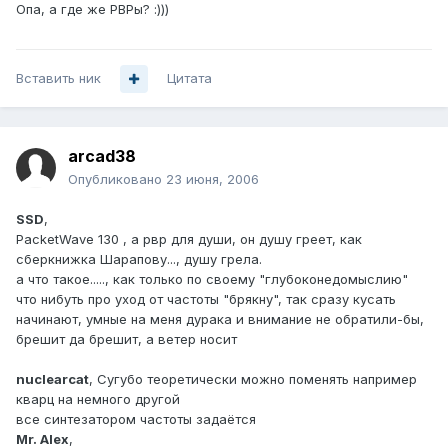
Опа, а где же РВРы? :)))
Вставить ник
Цитата
arcad38
Опубликовано
23 июня, 2006
SSD
,
PacketWave 130 , а рвр для души, он душу греет, как
сберкнижка Шарапову..., душу грела.
а что такое....., как только по своему "глубоконедомыслию"
что нибуть про уход от частоты "брякну", так сразу кусать
начинают, умные на меня дурака и внимание не обратили-бы,
брешит да брешит, а ветер носит
nuclearcat
, Сугубо теоретически можно поменять например
кварц на немного другой
все синтезатором частоты задаётся
Mr. Alex
,