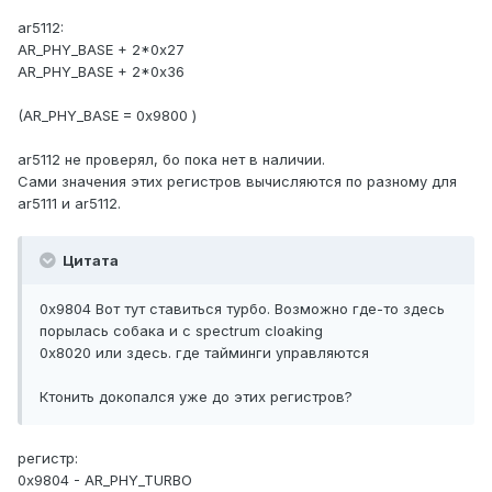
ar5112:
AR_PHY_BASE + 2*0x27
AR_PHY_BASE + 2*0x36
(AR_PHY_BASE = 0x9800 )
ar5112 не проверял, бо пока нет в наличии.
Сами значения этих регистров вычисляются по разному для
ar5111 и ar5112.
Цитата
0x9804 Вот тут ставиться турбо. Возможно где-то здесь
порылась собака и с spectrum cloaking
0x8020 или здесь. где тайминги управляются
Ктонить докопался уже до этих регистров?
регистр:
0x9804 - AR_PHY_TURBO