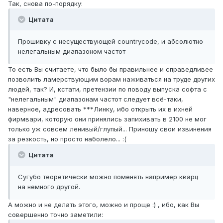
Так, снова по-порядку:
Цитата
Прошивку с несуществующей countrycode, и абсолютно
нелегальным диапазоном частот
То есть Вы считаете, что было бы правильнее и справедливее
позволить ламерствующим ворам наживаться на труде других
людей, так? И, кстати, претензии по поводу выпуска софта с
"нелегальным" диапазонам частот следует всё-таки,
наверное, адресовать ***Линку, ибо открыть их в ихней
фирмвари, которую они принялись запихивать в 2100 не мог
только уж совсем ленивый/глупый... Приношу свои извинения
за резкость, но просто наболело... :(
Цитата
Сугубо теоретически можно поменять например кварц
на немного другой.
А можно и не делать этого, можно и проще :) , ибо, как Вы
совершенно точно заметили: