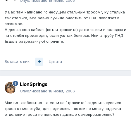
Опубликовано
18 июня, 2006
У Вас там написано "с несущим стальным тросом", ну сталька
так сталька, всё равно лучьше очистить от ПВХ, поползёт в
зажимах.
А для запаса кабеля (петли-транзита) даже ящики в колодцы и
на столбы производят, если уж так боитесь. Или в трубу ПНД
(вдоль разрезанную) спрячьте.
Вставить ник
Цитата
LionSprings
Опубликовано
18 июня, 2006
Мне вот любопытно - а если на "транзите" отделить кусочек
троса от монотуба, для подвески, - потом по месту надрыва
отделение троса не поползет дальше самопроизвольно?