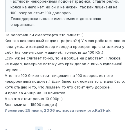
частности некорректный подсчет трафика, ставте релиз,
кряка на него нет, но он и не нужен, так как лицензия на
100 юзеров стоит 100 долларов.
Техподдержка вполне вменяемая и достаточно
оперативная.
Не работник ли смартсофта это пишет? :)
Как это некоректный подчет трафика? :) У меня работает около
года уже... и каждый юзер изредка проверят др. считалками у
себя (на клиентской машине)... точность до 100 Кб :)
Если уж не считает точно, то и вообще на работает... Глюков
не видел, наверное потому что кряк делал с лично купленной
версии...
А то что 100 бяков стоит лицензия на 100 юзеров вот это
некорректный подсчет ;) Если было так ломать то стыдно было,
хотя стыдно и то, что ломаем то что стоит чуть дороже...
Я брал за 4500р на 30 клиентов...
А на что стоит ровно 10 000р :)
Без лимита - 18900 вроде :)
Изменено
25 июня, 2006
пользователем pro.Ka3Huk