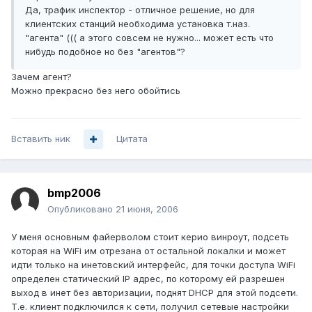
Да, трафик инспектор - отличное решение, но для
клиентских станций необходима установка т.наз.
"агента" ((( а этого совсем не нужно... может есть что
нибудь подобное но без "агентов"?
Зачем агент?
Можно прекрасно без него обойтись
Вставить ник
Цитата
bmp2006
Опубликовано
21 июня, 2006
У меня основным файерволом стоит керио винроут, подсеть
которая на WiFi им отрезана от остальной локалки и может
идти только на инетовский интерфейс, для точки доступа WiFi
определен статический IP адрес, по которому ей разрешен
выход в инет без авторизации, поднят DHCP для этой подсети.
Т.е. клиент подключился к сети, получил сетевые настройки