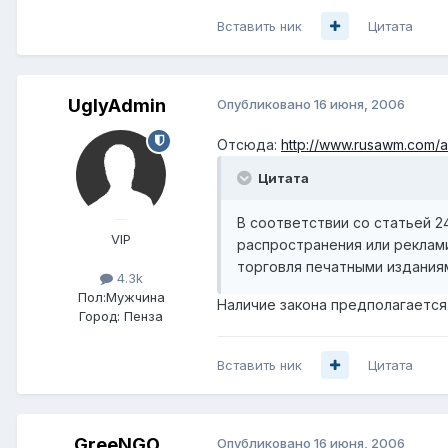
Вставить ник
Цитата
UglyAdmin
Опубликовано
16 июня, 2006
Отсюда:
http://www.rusawm.com/a
Цитата
В соответствии со статьей 2
VIP
распространения или реклам
торговля печатными издания
4.3k
Пол:
Мужчина
Наличие закона предполагается
Город:
Пенза
Вставить ник
Цитата
GreeNGO
Опубликовано
16 июня, 2006