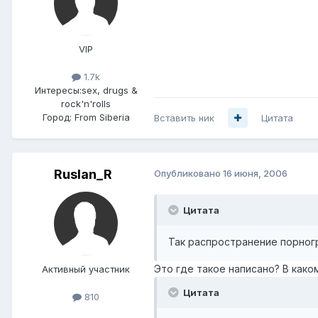
VIP
1.7k
Интересы:
sex, drugs &
rock'n'rolls
Город:
From Siberia
Вставить ник
Цитата
Ruslan_R
Опубликовано
16 июня, 2006
Цитата
Так распространение порног
Это где такое написано? В как
Активный участник
Цитата
810