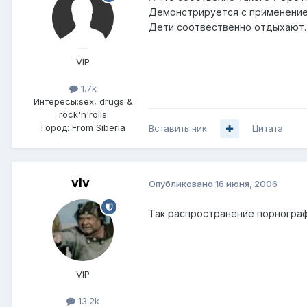
Демонстрируется с применение
Дети соотвественно отдыхают.
VIP
1.7k
Интересы:
sex, drugs &
rock'n'rolls
Город:
From Siberia
Вставить ник
Цитата
vIv
Опубликовано
16 июня, 2006
Так распространение порногра
VIP
13.2k