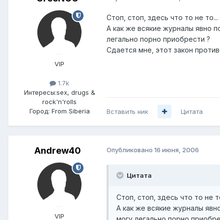
Cтоп, стоп, здесь что то не то...
А как же всякие журналы явно п
легально порно приобрести ?
Сдается мне, этот закон против
VIP
1.7k
Интересы:
sex, drugs &
rock'n'rolls
Город:
From Siberia
Вставить ник
Цитата
Andrew40
Опубликовано
16 июня, 2006
Цитата
Cтоп, стоп, здесь что то не то
А как же всякие журналы явн
VIP
могу легально порно приобре