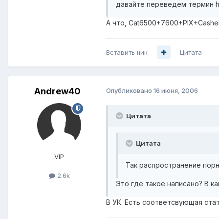
давайте переведем термин ha
А что, Cat6500+7600+PIX+CasheE
Вставить ник
Цитата
Andrew40
Опубликовано
16 июня, 2006
Цитата
Цитата
VIP
Так распространение пор
2.6k
Это где такое написано? В к
В УК. Есть соответсвующая стат