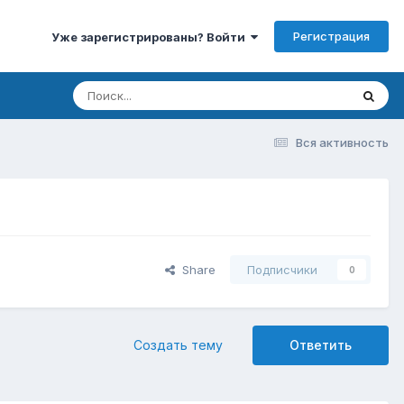
Регистрация
Уже зарегистрированы? Войти
Вся активность
Share
Подписчики
0
Создать тему
Ответить