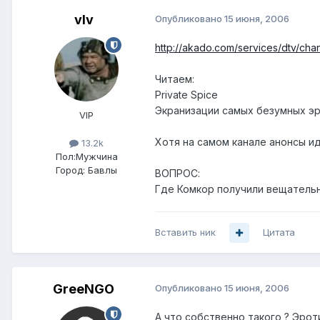
vIv
Опубликовано
15 июня, 2006
http://akado.com/services/dtv/cha
Читаем:
Private Spice
Экранизации самых безумных эр
VIP
Хотя на самом канале анонсы ид
13.2k
Пол:
Мужчина
Город:
Бавлы
ВОПРОС:
Где Комкор получили вещательн
Вставить ник
Цитата
GreeNGO
Опубликовано
15 июня, 2006
А что собственно такого ? Эроти