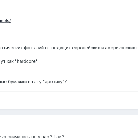
nnels/
отических фантазий от ведущих европейских и американских 
ут как "hardcore"
ые бумажки на эту "эротику"?
ка снималась не у нас ? Так ?