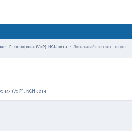
ая, IP-телефония (VoIP), NGN сети
Легальный контент - порно
фония (VoIP), NGN сети