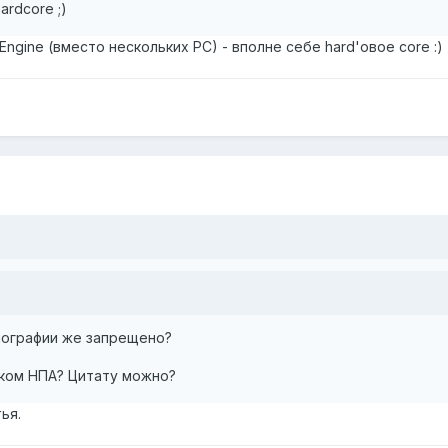
rdcore ;)
ngine (вместо нескольких PC) - вполне себе hard'овое core :)
нографии же запрещено?
аком НПА? Цитату можно?
ья.