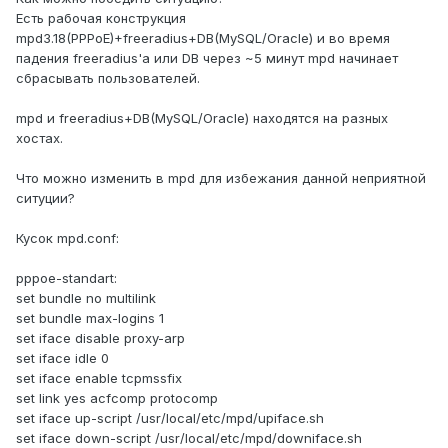
Есть рабочая конструкция
mpd3.18(PPPoE)+freeradius+DB(MySQL/Oracle) и во время
падения freeradius'а или DB через ~5 минут mpd начинает
сбрасывать пользователей.
mpd и freeradius+DB(MySQL/Oracle) находятся на разных
хостах.
Что можно изменить в mpd для избежания данной неприятной
ситуции?
Кусок mpd.conf:
pppoe-standart:
set bundle no multilink
set bundle max-logins 1
set iface disable proxy-arp
set iface idle 0
set iface enable tcpmssfix
set link yes acfcomp protocomp
set iface up-script /usr/local/etc/mpd/upiface.sh
set iface down-script /usr/local/etc/mpd/downiface.sh