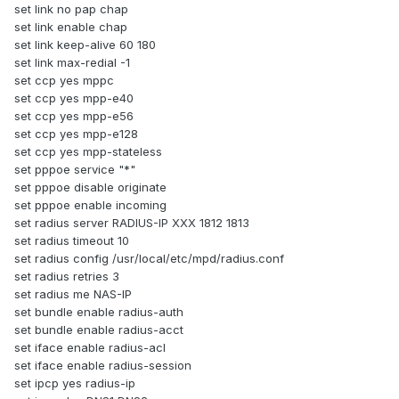
set link no pap chap
set link enable chap
set link keep-alive 60 180
set link max-redial -1
set ccp yes mppc
set ccp yes mpp-e40
set ccp yes mpp-e56
set ccp yes mpp-e128
set ccp yes mpp-stateless
set pppoe service "*"
set pppoe disable originate
set pppoe enable incoming
set radius server RADIUS-IP XXX 1812 1813
set radius timeout 10
set radius config /usr/local/etc/mpd/radius.conf
set radius retries 3
set radius me NAS-IP
set bundle enable radius-auth
set bundle enable radius-acct
set iface enable radius-acl
set iface enable radius-session
set ipcp yes radius-ip