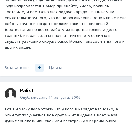
Зачем образец, сделайте сами, укажите кто, когда, зачем и
куда направляется. Номер присвойте, число, подпись
поставьте, и все. Основная задача наряда - быть немым
свидетельством того, что ваша организация вела или не вела
работы там то и тогда то силами таких то товарищей
(соответственно после работы их надо тщательно и долго
хранить), вторая задача наряда - выглядеть солидно и
внушать уважение окружающих. Можно понавесить на него и
других задач.
Вставить ник
Цитата
PalikT
Опубликовано
14 августа, 2006
вот я и хзочу посмотреть что у кого в нарядах написано, а
блин тут получаеться все орут мы их выдаём а всех жаба
душит прислать или скан или электронную версию оного