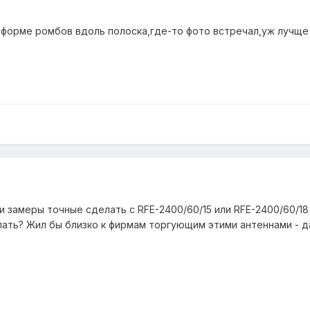
 форме ромбов вдоль полоска,где-то фото встречал,уж лучще 
и замеры точные сделать с RFE-2400/60/15 или RFE-2400/60/18 
ть? Жил бы близко к фирмам торгующим этими антеннами - дав