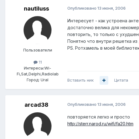
nautiluss
Опубликовано
13 июня, 2006
Интересует - как устроена анте
достаточно велика для некомер
повторить, то только с ухудшен
Понятно что внутри решетка из 
PS. Ротхамель в моей библиотек
Пользователи
11
Интересы:
Wi-
Fi,Sat,Delphi,Radiolab
Город:
Ural
Вставить ник
Цитата
arcad38
Опубликовано
13 июня, 2006
повторяется легко и просто
http://sterr.narod.ru/wifi/fa20.htm