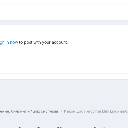
ign in now
to post with your account.
ние, биллинг и *unix системы
Какой дистрибутив Mini Linux вы