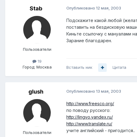
Stab
Опубликовано
12 мая, 2003
Подскажите какой любой (жела
поставить на бездисковую машин
Киньте ссылочку с мануалами на 
Зарание благодарен.
Пользователи
19
Город:
Москва
Вставить ник
Цитата
glush
Опубликовано
13 мая, 2003
http://www.freesco.org/
по поводу русского:
http://lingvo.yandex.ru/
http://www.translate.ru/
учите английский - пригодится..
Пользователи