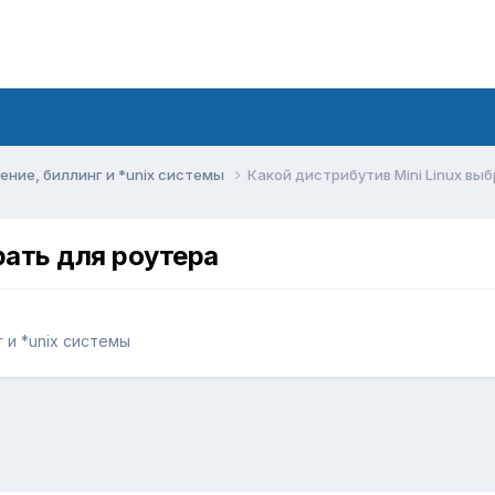
ние, биллинг и *unix системы
Какой дистрибутив Mini Linux вы
рать для роутера
 и *unix системы