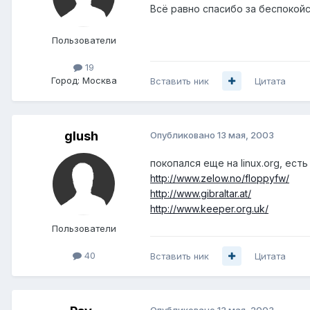
Всё равно спасибо за беспокойс
Пользователи
19
Город:
Москва
Вставить ник
Цитата
glush
Опубликовано
13 мая, 2003
покопался еще на linux.org, ес
http://www.zelow.no/floppyfw/
http://www.gibraltar.at/
http://www.keeper.org.uk/
Пользователи
40
Вставить ник
Цитата
Опубликовано
13 мая, 2003