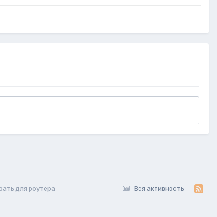
брать для роутера
Вся активность