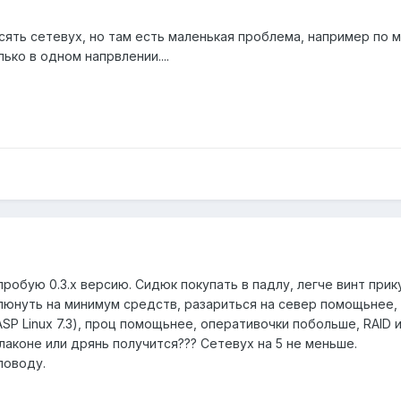
сять сетевух, но там есть маленькая проблема, например по м
лько в одном напрвлении....
робую 0.3.х версию. Сидюк покупать в падлу, легче винт прик
плюнуть на минимум средств, разариться на север помощьнее,
SP Linux 7.3), проц помощьнее, оперативочки побольше, RAID
аконе или дрянь получится??? Сетевух на 5 не меньше.
поводу.