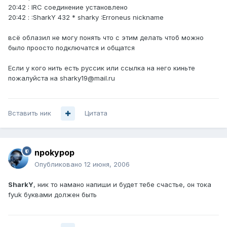
20:42 : IRC соединение установлено
20:42 : :SharkY 432 * sharky :Erroneus nickname
всё облазил не могу понять что с этим делать чтоб можно
было проосто подключатся и общатся
Если у кого нить есть руссик или ссылка на него киньте
пожалуйста на sharky19@mail.ru
Вставить ник
Цитата
npokypop
Опубликовано
12 июня, 2006
SharkY
, ник то намано напиши и будет тебе счастье, он тока
fyuk буквами должен быть