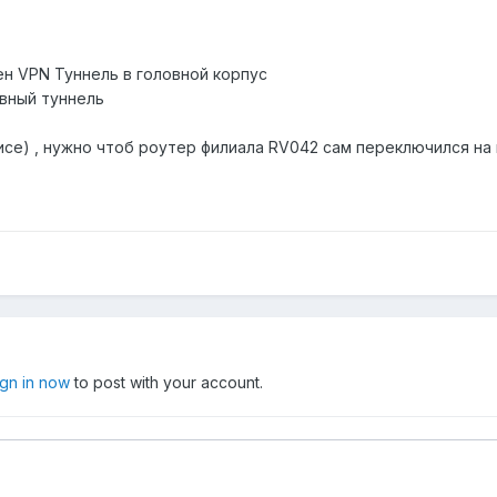
ен VPN Туннель в головной корпус
рвный туннель
исе) , нужно чтоб роутер филиала RV042 сам переключился на
ign in now
to post with your account.