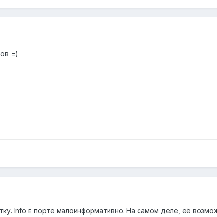
ов =)
итку. Info в порте малоинформативно. На самом деле, её возм