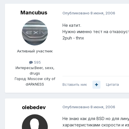
Mancubus
Опубликовано
8 июня, 2006
Не катит.
Нужно именно тест на отказоуст
2puh - thnx
Активный участник
595
Интересы:
Beer, sexx,
drugs
Город:
Moscow city of
dARkNESS
Вставить ник
Цитата
olebedev
Опубликовано
8 июня, 2006
Не знаю как для BSD но для лин
характеристиками скорости и и