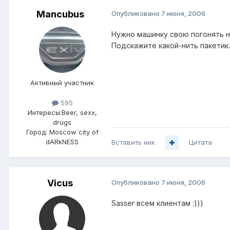
Mancubus
Опубликовано
7 июня, 2006
Нужно машинку свою погонять на
Подскажите какой-нить пакетик.
Активный участник
595
Интересы:
Beer, sexx,
drugs
Город:
Moscow city of
dARkNESS
Вставить ник
Цитата
Vicus
Опубликовано
7 июня, 2006
Sasser всем клиентам :)))