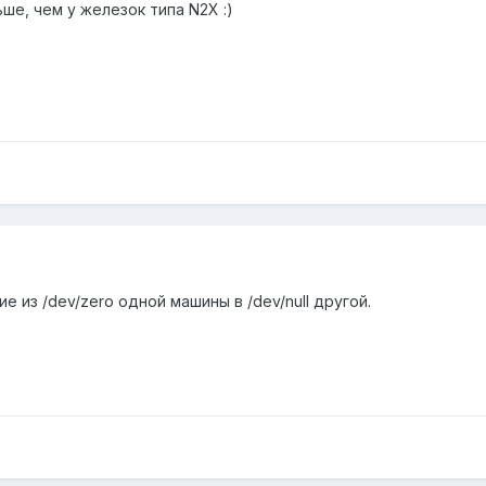
ьше, чем у железок типа N2X :)
 из /dev/zero одной машины в /dev/null другой.