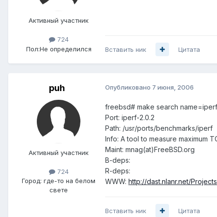
Активный участник
724
Пол:
Не определился
Вставить ник
Цитата
puh
Опубликовано
7 июня, 2006
freebsd# make search name=iper
Port: iperf-2.0.2
Path: /usr/ports/benchmarks/iperf
Info: A tool to measure maximum 
Maint: mnag(at)FreeBSD.org
Активный участник
B-deps:
R-deps:
724
Город:
где-то на белом
WWW:
http://dast.nlanr.net/Projects
свете
Вставить ник
Цитата