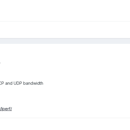
f
TCP and UDP bandwidth
/Iperf/