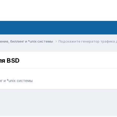
ние, биллинг и *unix системы
Подскажите генератор трафика 
ля BSD
г и *unix системы