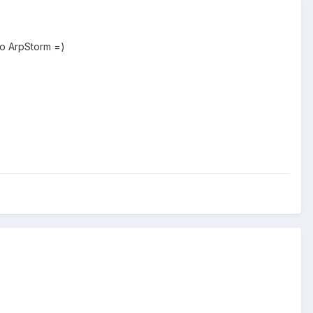
о ArpStorm =)