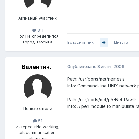
Активный участник
811
Пол:
Не определился
Город:
Москва
Вставить ник
Цитата
Валентин.
Опубликовано
8 июня, 2006
Path: /usr/ports/net/nemesis
Info: Command-line UNIX network pa
Path: /usr/ports/net/p5-Net-RawIP
Info: A perl module to manipulate 
Пользователи
51
Интересы:
Networking,
telecommunication,
telematics