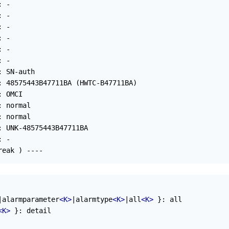
 -

 -

 -

 -

 -

 -

 SN-auth

: 48575443B47711BA (HWTC-B47711BA)

 OMCI

 normal

 normal

 UNK-48575443B47711BA

 -

reak ) ----
|alarmparameter
<K>
|alarmtype
<K>
|all
<K>
 }: all 

<K>
 }: detail 
