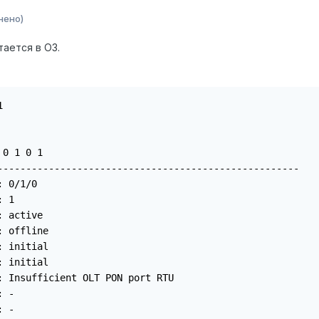
нено)
ается в O3.
 

0 1 0 1

-----------------------------------------------------

 0/1/0

 1

 active

 offline

 initial

 initial

: Insufficient OLT PON port RTU

 -

 -
