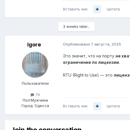
Вставить ник
Цитата
3 weeks later...
Igore
Опубликовано
7 августа, 2025
Это значит, что на порту
не хва
ограничение по лицензии
.
RTU (Right to Use) — это
лиценз
Пользователи
76
Пол:
Мужчина
Город:
Одесса
Вставить ник
Цитата
Join the conversation