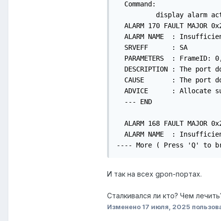
  Command:

          display alarm act
  ALARM 170 FAULT MAJOR 0x
  ALARM NAME  : Insufficien
  SRVEFF      : SA

  PARAMETERS  : FrameID: 0,
  DESCRIPTION : The port d
  CAUSE       : The port d
  ADVICE      : Allocate s
  --- END

  ALARM 168 FAULT MAJOR 0x
  ALARM NAME  : Insufficien
---- More ( Press 'Q' to b
И так на всех gpon-портах.
Сталкивался ли кто? Чем лечить
Изменено
17 июля, 2025
пользов