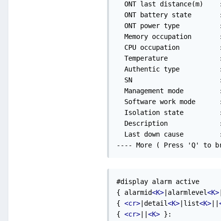
  ONT last distance(m)    :
  ONT battery state       :
  ONT power type          :
  Memory occupation       :
  CPU occupation          :
  Temperature             :
  Authentic type          :
  SN                      
  Management mode         :
  Software work mode      :
  Isolation state         :
  Description             :
  Last down cause         :
---- More ( Press 'Q' to b
#display alarm active 

{ alarmid
<K>
|alarmlevel
<K>
{ 
<cr>
|detail
<K>
|list
<K>
||
{ 
<cr>
||
<K>
 }: 
