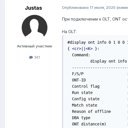
Justas
Опубликовано
17 июля, 2025
(изме
При подключении к OLT, ONT ост
На OLT:
#display ont info 0 1 0 0 1
Активный участник
{ 
<cr>
||
<K>
 }: 

  Command:

361
          display ont info 
  ------------------------
  F/S/P                   :
  ONT-ID                  :
  Control flag            :
  Run state               :
  Config state            :
  Match state             :
  Reason of offline       
  DBA type                :
  ONT distance(m)         :