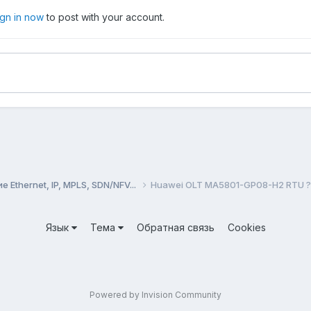
ign in now
to post with your account.
Ethernet, IP, MPLS, SDN/NFV...
Huawei OLT MA5801-GP08-H2 RTU ?
Язык
Тема
Обратная связь
Cookies
Powered by Invision Community