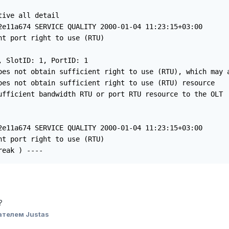
ive all detail

2e11a674 SERVICE QUALITY 2000-01-04 11:23:15+03:00

t port right to use (RTU)

 SlotID: 1, PortID: 1

oes not obtain sufficient right to use (RTU), which may a
oes not obtain sufficient right to use (RTU) resource

ufficient bandwidth RTU or port RTU resource to the OLT

2e11a674 SERVICE QUALITY 2000-01-04 11:23:15+03:00

t port right to use (RTU)

reak ) ----
?
ателем Justas