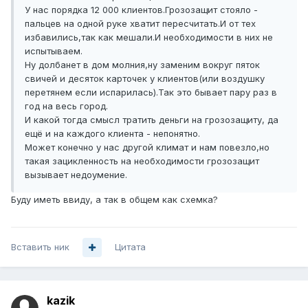
У нас порядка 12 000 клиентов.Грозозащит стояло -
пальцев на одной руке хватит пересчитать.И от тех
избавились,так как мешали.И необходимости в них не
испытываем.
Ну долбанет в дом молния,ну заменим вокруг пяток
свичей и десяток карточек у клиентов(или воздушку
перетянем если испарилась).Так это бывает пару раз в
год на весь город.
И какой тогда смысл тратить деньги на грозозащиту, да
ещё и на каждого клиента - непонятно.
Может конечно у нас другой климат и нам повезло,но
такая зацикленность на необходимости грозозащит
вызывает недоумение.
Буду иметь ввиду, а так в общем как схемка?
Вставить ник
Цитата
kazik