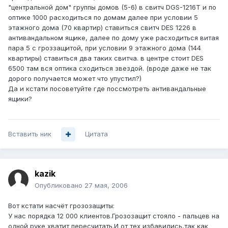
"центральной дом" группы домов (5-6) в свитч DGS-1216T и по
оптике 1000 расходиться по домам далее при условии 5
этажного дома (70 квартир) ставиться свитч DES 1226 в
антивандальном ящике, далее по дому уже расходиться витая
пара 5 с гроззащитой, при условии 9 этажного дома (144
квартиры) ставиться два таких свитча. в центре стоит DES
6500 там вся оптика сходиться звездой. (вроде даже не так
дорого получается может что упустил?)
Да и кстати посоветуйте где поссмотреть антивандальные
ящики?
Вставить ник
Цитата
kazik
Опубликовано
27 мая, 2006
Вот кстати насчёт грозозащиты:
У нас порядка 12 000 клиентов.Грозозащит стояло - пальцев на
одной руке хватит пересчитать.И от тех избавились,так как