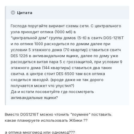
Цитата
Господа поругайте вириант схемы сети. С центрального
узла приходит оптика (1000 мб) в
"центральной дом" группы домов (5-6) в свитч DGS-1216T
и по оптике 1000 расходиться по домам далее при
условии 5 этажного дома (70 квартир) ставиться свитч
DES 1226 в антивандальном ящике, далее по дому уже
расходиться витая пара 5 с гроззащитой, при условии 9
этажного дома (144 квартиры) ставиться два таких
свитча. в центре стоит DES 6500 там вся оптика
сходиться звездой. (вроде даже не так дорого
получается может что упустил?)
Да и кстати посоветуйте где поссмотреть
антивандальные ящики?
Вместо DGS1216T можно чтонить "поумнее" поставить.
какае планируете использовать Жбики ??
а оптика многомод или одномод???