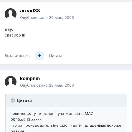
arcad38
Опубликовано
26 мая, 2006
nay
,
спасибо !!!
Вставить ник
Цитата
kompnm
Опубликовано
28 мая, 2006
Цитата
появилось тут в эфире куча железа с MAC
00:15:e9:3f:xxxxx
что за производитель(не смог найти), владельцы похоже
разные