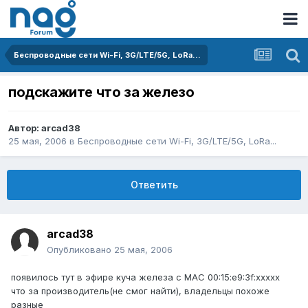
Беспроводные сети Wi-Fi, 3G/LTE/5G, LoRa...
подскажите что за железо
Автор:
arcad38
25 мая, 2006
в
Беспроводные сети Wi-Fi, 3G/LTE/5G, LoRa...
Ответить
arcad38
Опубликовано
25 мая, 2006
появилось тут в эфире куча железа с MAC 00:15:e9:3f:xxxxx
что за производитель(не смог найти), владельцы похоже
разные