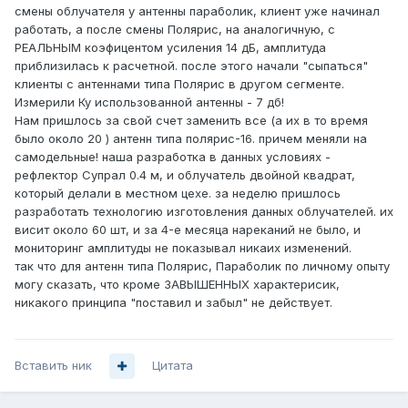
смены облучателя у антенны параболик, клиент уже начинал
работать, а после смены Полярис, на аналогичную, с
РЕАЛЬНЫМ коэфицентом усиления 14 дБ, амплитуда
приблизилась к расчетной. после этого начали "сыпаться"
клиенты с антеннами типа Полярис в другом сегменте.
Измерили Ку использованной антенны - 7 дб!
Нам пришлось за свой счет заменить все (а их в то время
было около 20 ) антенн типа полярис-16. причем меняли на
самодельные! наша разработка в данных условиях -
рефлектор Супрал 0.4 м, и облучатель двойной квадрат,
который делали в местном цехе. за неделю пришлось
разработать технологию изготовления данных облучателей. их
висит около 60 шт, и за 4-е месяца нареканий не было, и
мониторинг амплитуды не показывал никаих изменений.
так что для антенн типа Полярис, Параболик по личному опыту
могу сказать, что кроме ЗАВЫШЕННЫХ характерисик,
никакого принципа "поставил и забыл" не действует.
Вставить ник
Цитата