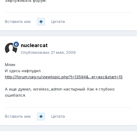
зафлуживать форум.
Вставить ник
Цитата
nuclearcat
Опубликовано
21 мая, 2006
Млин
И здесь нафлудил
http://forum.nag.ru/viewtopic.php?t=13594&...er=asc&start=15
А еще думал, wireless_admin настырный. Как я глубоко
ошибался.
Вставить ник
Цитата