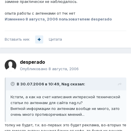
замене практически не наблюдалось.
опыта работы с антеннами от тчк нет
Изменено
8 августа, 2006
пользователем desperado
Вставить ник
Цитата
desperado
Опубликовано
8 августа, 2006
В 30.07.2006 в 10:49, Nag сказал:
Кстати, а как на счет написания интересной технической
статьи по антеннам для сайта nag.ru?
Внятной информации по антеннам вообще не много, зато
очень много противоречивых мнений...
толку не будет, т.к. во-первых это будет реклама, во-вторых те
кто вместо антенн вешают банки от кофе, те будут их вешать,