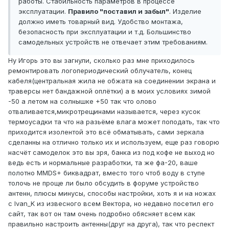
работы. Стабильность параметров в процессе
эксплуатации.
Правило "поставил и забыл"
. Изделие
должно иметь товарный вид. Удобство монтажа,
безопасность при эксплуатации и т.д. Большинство
самодельных устройств не отвечает этим требованиям.
Ну Игорь это вы загнули, сколько раз мне приходилось
ремонтировать логопериодический облучатель, конец
кабеля(центральная жила не обжата на соединении экрана и
траверсы нет бандажной оплётки) а в моих условиях зимой
-50 а летом на солнышке +50 так что олово
отваливается,микротрещинами называется, через кусок
термоусадки та что на разьёме влага может поподать, так что
приходится изолентой это всё обматывать, сами зеркала
сделанны на отлично только их и используем, еще раз говорю
насчёт самоделок это вы зря, банка из под кофе не выход но
ведь есть и нормальные разработки, та же фа-20, ваше
полотно MMDS+ биквадрат, вместо того чтоб воду в ступе
толочь не проще ли было обсудить в форуме устройство
антенн, плюсы минусы, способы настройки, хоть я и на ножах
с Ivan_K из извесного всем Вектора, но недавно посетил его
сайт, так вот он там очень подробно обясняет всем как
правильно настроить антенны(друг на друга), так что респект