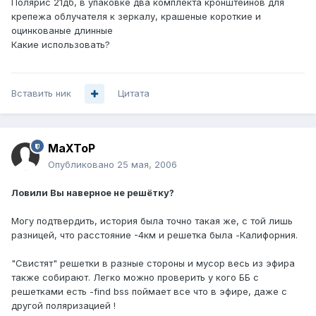
Полярис 21дб, в упаковке два комплекта кронштейнов для
крепежа облучателя к зеркалу, крашеные короткие и
оцинкованые длинные
Какие использовать?
Вставить ник
Цитата
MaXToP
Опубликовано
25 мая, 2006
Ловили Вы наверное не решётку?
Могу подтвердить, история была точно такая же, с той лишь
разницей, что расстояние -4км и решетка была -Калифорния.
"Свистят" решетки в разные стороны и мусор весь из эфира
также собирают. Легко можно проверить у кого ББ с
решетками есть -find bss поймает все что в эфире, даже с
другой поляризацией !