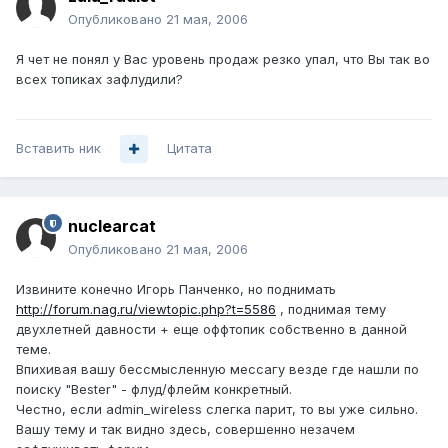
Опубликовано
21 мая, 2006
Я чет не понял у Вас уровень продаж резко упал, что Вы так во
всех топиках зафлудили?
Вставить ник
Цитата
nuclearcat
Опубликовано
21 мая, 2006
Извините конечно Игорь Панченко, но поднимать
http://forum.nag.ru/viewtopic.php?t=5586
, поднимая тему
двухлетней давности + еще оффтопик собственно в данной
теме.
Впихивая вашу бессмысленную мессагу везде где нашли по
поиску "Bester" - флуд/флейм конкретный.
Честно, если admin_wireless слегка парит, то вы уже сильно.
Вашу тему и так видно здесь, совершенно незачем