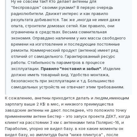
Ну не совсем так!! Кто делает антенны для
"беспроводок" своими руками? В первую очередь
радиолюбители. Движет интерес и как правило
результата добиваются. Так же ,иногда не имея даже
опыта, строители домовых сетей. Как правило, они
ограничены в средствах. Весьма сомнительная
экономия. Оправдано наличием у них массы свободного
времени на изготовление и последующие постоянные
ремонты. Коммерческий продукт (антенна) имеет ряд
отличий от самодельного. Гарантированный ресурс
работы. Стабильность параметров в процессе
эксплуатации.
Правило "поставил и забыл"
. Изделие
должно иметь товарный вид. Удобство монтажа,
безопасность при эксплуатации и т.д. Большинство
самодельных устройств не отвечает этим требованиям.
К сожалению, анетнны приходится делать и людям,имеющим
зарплату выше 2 К$: в мес, и никакого преимущества
заводские антенны не дают. последнее, что положило точку
применениям антенн Бестер - это запуск проекта ДЕКТ, когда
клиент на расстоянии 3 км с антеннами типа Полярис-16, и
Параболик, упорно не видел базу. в кое какие моменты он
видел базу, но амплитуда была "ниже плинтуса" , после