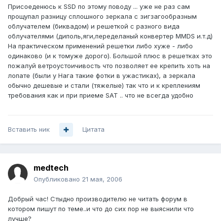
Присоеденюсь к SSD по этому поводу ... уже не раз сам
прощупал разницу сплошного зеркала с зигзагообразным
облучателем (биквадом) и решеткой с разного вида
облучателями (диполь,яги,переделаный конвертер MMDS и.т.д)
На практическом применений решетки либо хуже - либо
одинаково (и к томуже дорого). Большой плюс в решетках это
пожалуй ветроустоичивость что позволяет ее крепить хоть на
лопате (были у Нага такие фотки в ужастиках), а зеркала
обычно дешевые и стали (тяжелые) так что и к креплениям
требования как и при приеме SAT .. что не всегда удобно
Вставить ник
Цитата
medtech
Опубликовано
21 мая, 2006
Добрый час! Стыдно производителю не читать форум в
котором пишут по теме..и что до сих пор не выяснили что
лучше?