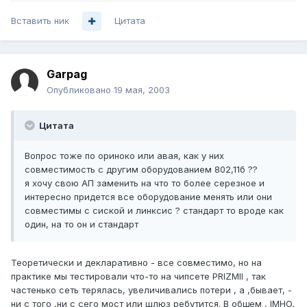
Вставить ник
Цитата
Garpag
Опубликовано
19 мая, 2003
Цитата
Вопрос тоже по ориноко или авая, как у них
совместимость с другим оборудованием 802,11б ??
я хочу свою АП заменить на что то более серезное и
интересно придется все оборудование менять или они
совместимы с сиской и линксис ? стандарт то вроде как
один, на то он и стандарт
Теоретически и декларативно - все совместимо, но на
практике мы тестировали что-то на чипсете PRIZMII , так
частенько сеть терялась, увеличивались потери , а ,бывает, -
ни с того ,ни с сего мост или шлюз ребутится. В общем , IMHO,