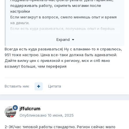
поддерживать работу, скрипеть мозгами после
настройки
Если мегакрут в вопросе, смело меняешь опыт и время
на деньги.
Если есть куда развиваться, получаешь опыт и берёшь
чуть более скромные деньги.
Expand
Возможно, клиента в дальнейшем
Как-то так
Всегда есть куда развиваться) Ну с вланами-то я справлюсь,
951 тоже настрою. Цена все-таки должна быть адекватной.
Дайте вилку цен с привязкой к региону, мск и спб явно
возьмут больше, чем переферия
Вставить ник
Цитата
jffulcrum
Опубликовано
10 июня, 2025
2-3K/час типовой работы стандартно. Регион сейчас мало