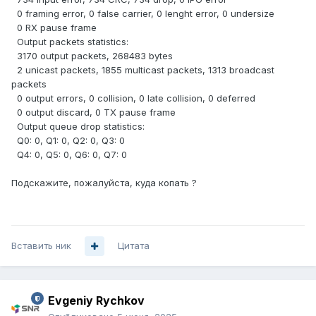
0 framing error, 0 false carrier, 0 lenght error, 0 undersize
0 RX pause frame
Output packets statistics:
3170 output packets, 268483 bytes
2 unicast packets, 1855 multicast packets, 1313 broadcast
packets
0 output errors, 0 collision, 0 late collision, 0 deferred
0 output discard, 0 TX pause frame
Output queue drop statistics:
Q0: 0, Q1: 0, Q2: 0, Q3: 0
Q4: 0, Q5: 0, Q6: 0, Q7: 0
Подскажите, пожалуйста, куда копать ?
Вставить ник
Цитата
Evgeniy Rychkov