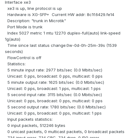
Interface xe3
xe3 is up, line protocol is up
Hardware is XG-SFP+ Current HW addr: 8c1f.6429.fe14
Description: "trunk in Microtik"
Port Mode is trunk
Index 5027 metric 1 mtu 12270 duplex-full(auto) link-speed
1g(auto)
Time since last status change:0w-0d-0h-25m-39s (1539
seconds)
FlowControl is off
Statistics:
5 minute input rate: 2977 bits/sec (0.0 Mbits/sec)
Unicast: 0 pps, broadcast: 0 pps, multicast: 0 pps
5 minute output rate: 1625 bits/sec (0.0 Mbits/sec)
Unicast: 0 pps, broadcast: 1 pps, multicast: 1 pps
5 second input rate: 3115 bits/sec (0.0 Mbits/sec)
Unicast: 0 pps, broadcast: 0 pps, multicast: 0 pps
5 second output rate: 1780 bits/sec (0.0 Mbits/sec)
Unicast: 0 pps, broadcast: 0 pps, multicast: 1 pps
Input packets statistics:
0 input packets, 512246 bytes
0 unicast packets, 0 multicast packets, 0 broadcast packets
734 input error, 734 CRC, 734 drop, 0 IPG error