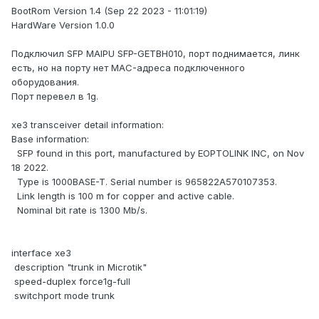
BootRom Version 1.4 (Sep 22 2023 - 11:01:19)
HardWare Version 1.0.0
Подключил SFP MAIPU SFP-GETBH010, порт поднимается, линк
есть, но на порту нет MAC-адреса подключенного
оборудования.
Порт перевел в 1g.
xe3 transceiver detail information:
Base information:
SFP found in this port, manufactured by EOPTOLINK INC, on Nov
18 2022.
Type is 1000BASE-T. Serial number is 965822A570107353.
Link length is 100 m for copper and active cable.
Nominal bit rate is 1300 Mb/s.
interface xe3
description "trunk in Microtik"
speed-duplex force1g-full
switchport mode trunk