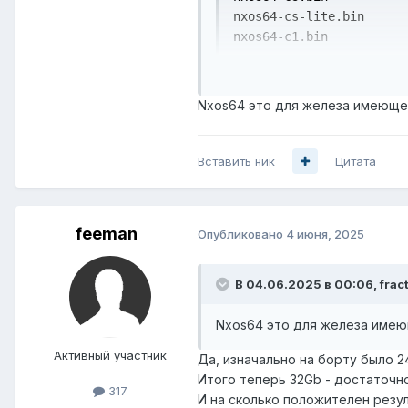
nxos64-cs-lite.bin

nxos64-c1.bin

n9000-epld - улучшения ф
Nxos64 это для железа имеющег
Вроде как должно быть nxos.10
Вставить ник
Цитата
feeman
Опубликовано
4 июня, 2025
В 04.06.2025 в 00:06,
frac
Nxos64 это для железа имею
Активный участник
Да, изначально на борту было 2
Итого теперь 32Gb - достаточн
317
И на сколько положителен резу