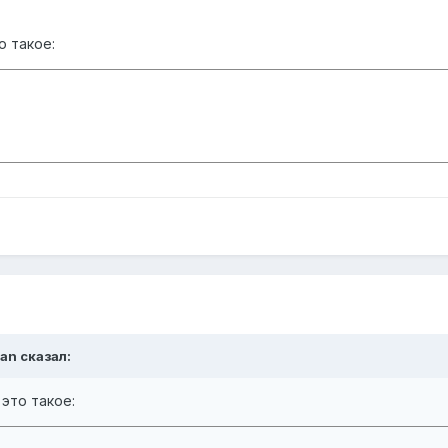
о такое:
man
сказал:
это такое: