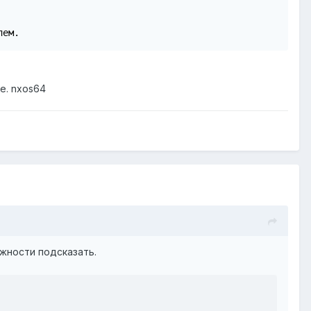
лем.
.е. nxos64
ожности подсказать.