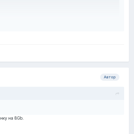
облем.
, т.е. nxos64
Автор
нку на 8Gb.