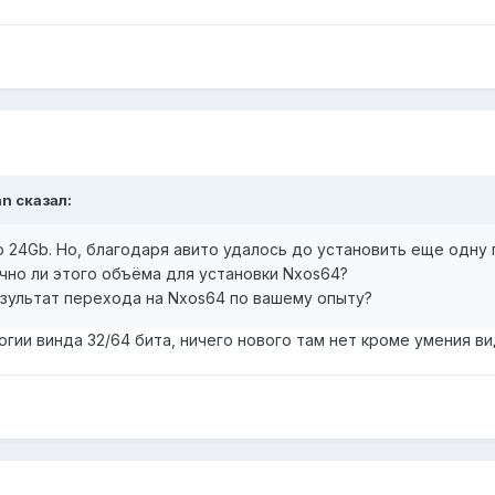
an
сказал:
о 24Gb. Но, благодаря авито удалось до установить еще одну 
чно ли этого объёма для установки Nxos64?
езультат перехода на Nxos64 по вашему опыту?
логии винда 32/64 бита, ничего нового там нет кроме умения 