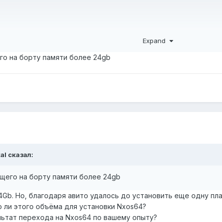
Expand
ункциональности оборудования или устранения известных пр
о на борту памяти более 24gb
.4.5.bin, а по факту везде начиная с 10-й версии приставка х64
tal
сказал:
щего на борту памяти более 24gb
4Gb. Но, благодаря авито удалось до установить еще одну пла
о ли этого объёма для установки Nxos64?
льтат перехода на Nxos64 по вашему опыту?