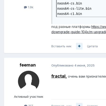
nxos64-cs.bin

1.9k
nxos64-cs-lite.bin

nxos64-c1.bin
под разные платформы
https://
downgrade-guide-104x/m-upgradin
Вставить ник
Цитата
feeman
Опубликовано
4 июня, 2025
fractal
,
очень вам признателен
Активный участник
317