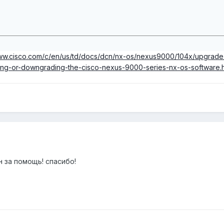
www.cisco.com/c/en/us/td/docs/dcn/nx-os/nexus9000/104x/upgrad
g-or-downgrading-the-cisco-nexus-9000-series-nx-os-software.h
 за помощь! спасибо!