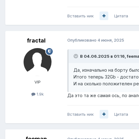
Вставить ник
Цитата
fractal
Опубликовано
4 июня, 2025
В 04.06.2025 в 01:16,
feem
Да, изначально на борту был
Итого теперь 32Gb - достато
VIP
И на сколько положителен р
1.9k
Да это та же самая ось, по ана
Вставить ник
Цитата
feeman