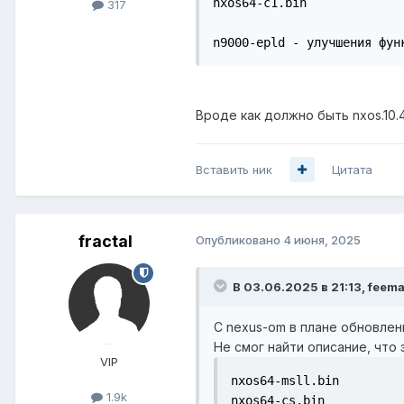
nxos64-c1.bin

317
n9000-epld - улучшения фун
Вроде как должно быть nxos.10.4.
Вставить ник
Цитата
fractal
Опубликовано
4 июня, 2025
В 03.06.2025 в 21:13,
feem
С nexus-om в плане обновлен
Не смог найти описание, что
VIP
nxos64-msll.bin

1.9k
nxos64-cs.bin
