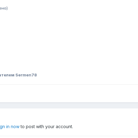
ено)
ателем Sermen78
ign in now
to post with your account.