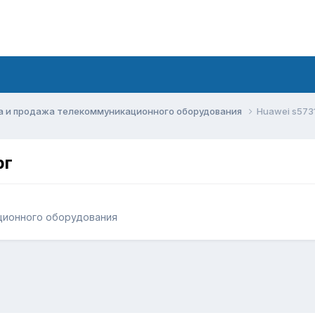
а и продажа телекоммуникационного оборудования
Huawei s573
рг
ционного оборудования