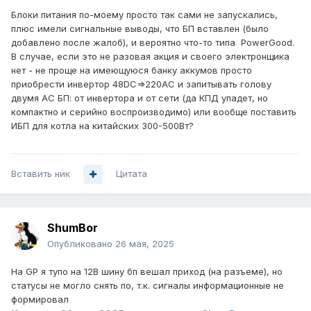
Блоки питания по-моему просто так сами не запускались,
плюс имели сигнальные выводы, что БП вставлен (было
добавлено после жалоб), и вероятно что-то типа PowerGood.
В случае, если это не разовая акция и своего электронщика
нет - не проще на имеющуюся банку аккумов просто
приобрести инвертор 48DC=>220AC и запитывать голову
двумя AC БП: от инвертора и от сети (да КПД упадет, но
компактно и серийно воспроизводимо) или вообще поставить
ИБП для котла на китайских 300-500Вт?
Вставить ник
Цитата
ShumBor
Опубликовано
26 мая, 2025
На GP я тупо на 12В шину бп вешал приход (на разъеме), но
статусы не могло снять по, т.к. сигналы информационные не
формировал