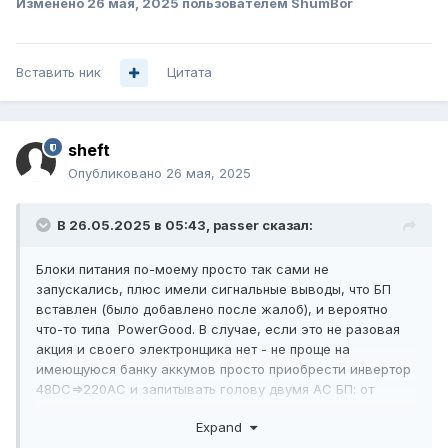
Изменено
26 мая, 2025
пользователем ShumBor
Вставить ник
Цитата
sheft
Опубликовано
26 мая, 2025
В 26.05.2025 в 05:43,
passer
сказал:
Блоки питания по-моему просто так сами не
запускались, плюс имели сигнальные выводы, что БП
вставлен (было добавлено после жалоб), и вероятно
что-то типа PowerGood. В случае, если это не разовая
акция и своего электронщика нет - не проще на
имеющуюся банку аккумов просто приобрести инвертор
48DC=>220AC и запитывать голову двумя AC БП: от
инвертора и от сети (да КПД упадет, но компактно и
Expand
серийно воспроизводимо) или вообще поставить ИБП