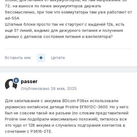
72.. на выносе по пачке аккумуляторов держать
бессмысленно, при том что коммутаторы там уже работают от
ad-55A
Штатные блоки просто так не стартуют с выдачей 12в, есть
ещё 5? линий, видимо для дежурного питания и получения
данных с датчиков состояния питания и вентилятора?
Вставить ник
Цитата
passer
Опубликовано
26 мая, 2025
Для запитывания с аккумов BDcom P36xx использовали
украинско-китайское детище Proline EF9012C-3600. Но у него
был не совсем такой же разъем (по словам представителей
Proline они подобрали максимально похожий), питалось все
это чудо от 12В аккума и случались подгорания контактов в
сочетании с P3616-2TE.