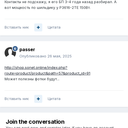
Контакты не подскажу, я его БП 3-4 года назад разбирал. А
вот мощность по шильдику у P3616-2TE 150Вт.
Вставить ник
Цитата
passer
Опубликовано
26 мая, 2025
http://shop.sonet.online/index.php?
route=product/product&path=57&product_id=91
Может полезны фотки будут...
Вставить ник
Цитата
Join the conversation
You can post now and register later. If you have an account,