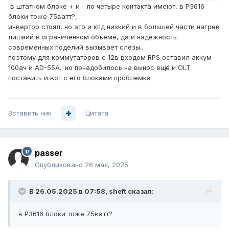
для котла на китайских 300-500Вт?
в штатном блоке + и - по четыре контакта имеют, в Р3616
блоки тоже 75ватт?,
инвертор стоял, но это и кпд низкий и в большей части нагрев
лишний в ограниченном объеме, да и надёжность
современных поделий вызывает слёзы..
поэтому для коммутаторов с 12в входом RPS оставил аккум
100ач и AD-55A.. но понадобилось на вынос ещё и OLT
поставить и вот с его блоками проблемка
Вставить ник
Цитата
passer
Опубликовано
26 мая, 2025
В 26.05.2025 в 07:58,
sheft
сказал:
в Р3616 блоки тоже 75ватт?