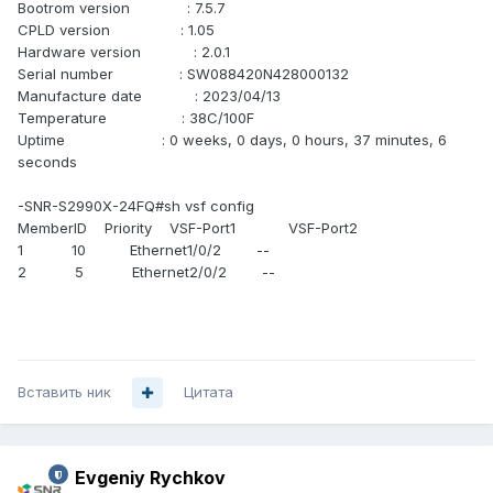
Bootrom version : 7.5.7
CPLD version : 1.05
Hardware version : 2.0.1
Serial number : SW088420N428000132
Manufacture date : 2023/04/13
Temperature : 38C/100F
Uptime : 0 weeks, 0 days, 0 hours, 37 minutes, 6
seconds
-SNR-S2990X-24FQ#sh vsf config
MemberID Priority VSF-Port1 VSF-Port2
1 10 Ethernet1/0/2 --
2 5 Ethernet2/0/2 --
Вставить ник
Цитата
Evgeniy Rychkov