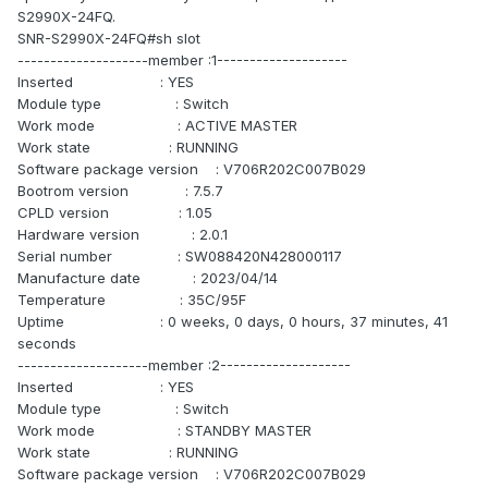
S2990X-24FQ.
SNR-S2990X-24FQ#sh slot
--------------------member :1--------------------
Inserted : YES
Module type : Switch
Work mode : ACTIVE MASTER
Work state : RUNNING
Software package version : V706R202C007B029
Bootrom version : 7.5.7
CPLD version : 1.05
Hardware version : 2.0.1
Serial number : SW088420N428000117
Manufacture date : 2023/04/14
Temperature : 35C/95F
Uptime : 0 weeks, 0 days, 0 hours, 37 minutes, 41
seconds
--------------------member :2--------------------
Inserted : YES
Module type : Switch
Work mode : STANDBY MASTER
Work state : RUNNING
Software package version : V706R202C007B029