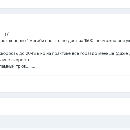
 =)))
 нет конечно 1 мегабит не кто не даст за 1500, возможно они 
скорость до 2048 к но на практике всё гораздо меньше (даже 
ь мне скорость
й трюк..............