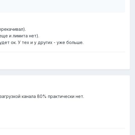
ерекачивал).
еще и лимита нет).
дет ок. У тех и у других - уже больше.
загрузкой канала 80% практически нет.