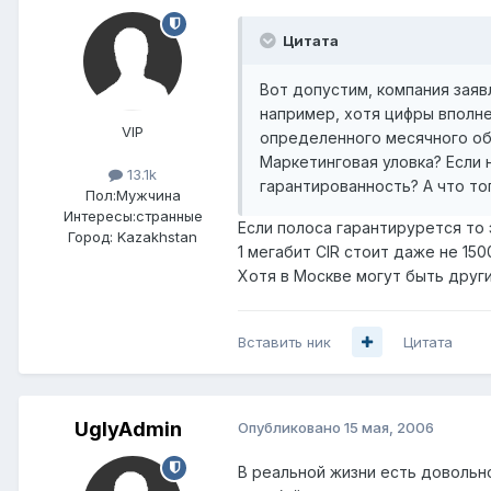
Цитата
Вот допустим, компания заявл
например, хотя цифры вполне
VIP
определенного месячного объ
Маркетинговая уловка? Если
13.1k
гарантированность? А что то
Пол:
Мужчина
Интересы:
странные
Если полоса гарантирурется то 
Город:
Kazakhstan
1 мегабит CIR стоит даже не 1500 
Хотя в Москве могут быть другие
Вставить ник
Цитата
UglyAdmin
Опубликовано
15 мая, 2006
В реальной жизни есть довольн