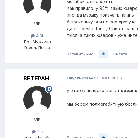
мегабайтах не хотят.
Как правило, у 95% таких юзеро
иногда музыку покачать, клипы.
А поскольку они не все сразу к
VIP
даст - best effort. :) Они же з
тысяча таких юзеров - уже интер
4.3k
Пол:
Мужчина
Город:
Пенза
Вставить ник
Цитата
BETEPAH
Опубликовано
15 мая, 2006
у этого ланпорта цены
нереал
мы берём полмегабитную безлим
VIP
1.1k
Город:
Лен.обл.
Вставить ник
Цитата