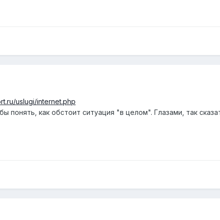
rt.ru/uslugi/internet.php
 понять, как обстоит ситуация "в целом". Глазами, так сказать