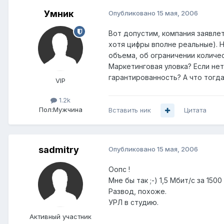
Умник
Опубликовано
15 мая, 2006
Вот допустим, компания заявлет
хотя цифры вполне реальные). 
объема, об ограничении количес
Маркетинговая уловка? Если не
гарантированность? А что тогда
VIP
1.2k
Пол:
Мужчина
Вставить ник
Цитата
sadmitry
Опубликовано
15 мая, 2006
Оопс !
Мне бы так ;-) 1,5 Мбит/с за 1500 
Развод, похоже.
УРЛ в студию.
Активный участник