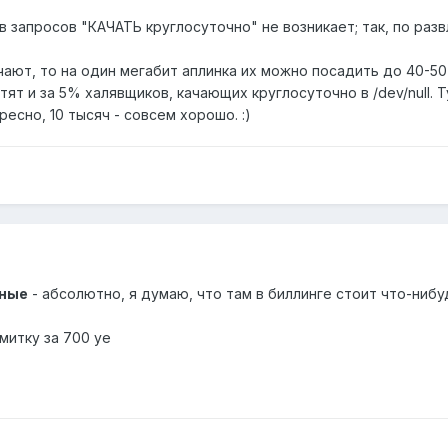
в запросов "КАЧАТЬ круглосуточно" не возникает; так, по раз
ачают, то на один мегабит аплинка их можно посадить до 40-50
аплатят и за 5% халявщиков, качающих круглосуточно в /dev/nul
есно, 10 тысяч - совсем хорошо. :)
ьные
- абсолютно, я думаю, что там в биллинге стоит что-ниб
итку за 700 уе