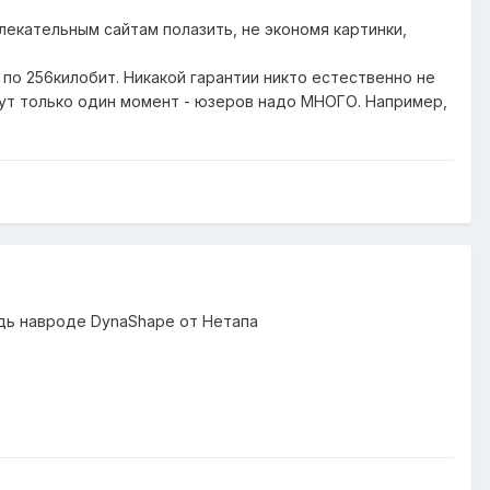
влекательным сайтам полазить, не экономя картинки,
 по 256килобит. Никакой гарантии никто естественно не
l. Тут только один момент - юзеров надо МНОГО. Например,
удь навроде DynaShape от Нетапа