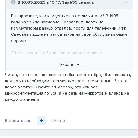
В 16.05.2025 в 19:17,
Saab95
сказал:
Вы, простите, книжки умные по сетям читали? В 1995
году как было написано - разделить порты на
коммутаторы разных отделов, порты для телефонии и т.п.
Свести каждые из этих вланов на свой обслуживающий
сервер.
30 лет назад это было. Что-то новое можете
предложить, кроме как вланами сеть сегментировать?
Expand
Читал, но что то я не помню чтобы там этот бред был написан,
помню что необходимо сегментировать все и только. Что то
новое хотите? Юзайте sd-access, это как раз
микросегментация по Sgt, а не сеть из микротов и вланов на
каждого клиента
Вставить ник
Цитата