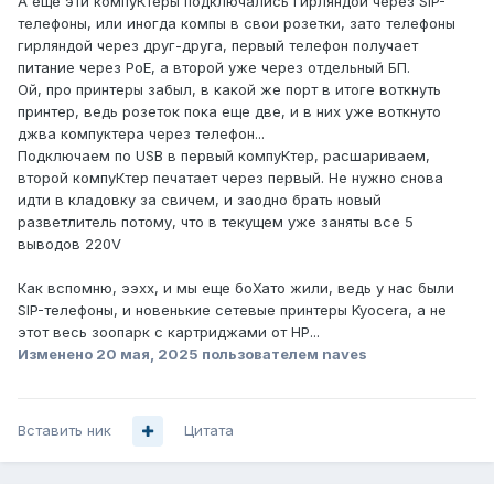
А еще эти компуКтеры подключались гирляндой через SIP-
телефоны, или иногда компы в свои розетки, зато телефоны
гирляндой через друг-друга, первый телефон получает
питание через PoE, а второй уже через отдельный БП.
Ой, про принтеры забыл, в какой же порт в итоге воткнуть
принтер, ведь розеток пока еще две, и в них уже воткнуто
джва компуктера через телефон...
Подключаем по USB в первый компуКтер, расшариваем,
второй компуКтер печатает через первый. Не нужно снова
идти в кладовку за свичем, и заодно брать новый
разветлитель потому, что в текущем уже заняты все 5
выводов 220V
Как вспомню, ээхх, и мы еще боХато жили, ведь у нас были
SIP-телефоны, и новенькие сетевые принтеры Kyocera, а не
этот весь зоопарк с картриджами от HP...
Изменено
20 мая, 2025
пользователем naves
Вставить ник
Цитата