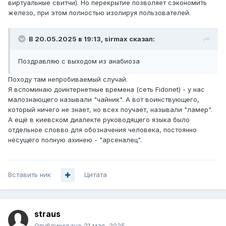
виртуальные свитчи). Но перекрытие позволяет сэкономить
железо, при этом полностью изолируя пользователей.
В 20.05.2025 в 19:13,
sirmax
сказал:
Поздравляю с выходом из анабиоза
Походу там непробиваемый случай.
Я вспоминаю доинтернетные времена (сеть Fidonet) - у нас
малознающего называли "чайник". А вот воинствующего,
который ничего не знает, но всех поучает, называли "ламер".
А ещё в киевском диалекте руководящего языка было
отдельное словво для обозначения человека, постоянно
несущего полную ахинею - "арсеналец".
Вставить ник
Цитата
straus
Опубликовано
21 мая, 2025