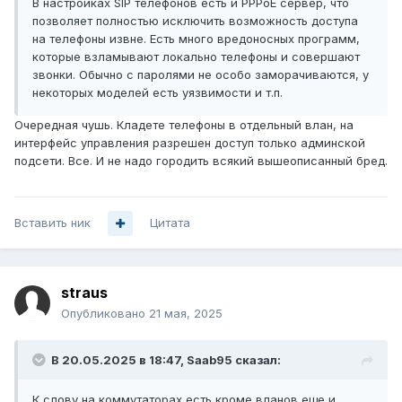
В настройках SIP телефонов есть и PPPoE сервер, что
позволяет полностью исключить возможность доступа
на телефоны извне. Есть много вредоносных программ,
которые взламывают локально телефоны и совершают
звонки. Обычно с паролями не особо заморачиваются, у
некоторых моделей есть уязвимости и т.п.
Очередная чушь. Кладете телефоны в отдельный влан, на
интерфейс управления разрешен доступ только админской
подсети. Все. И не надо городить всякий вышеописанный бред.
Вставить ник
Цитата
straus
Опубликовано
21 мая, 2025
В 20.05.2025 в 18:47,
Saab95
сказал:
К слову на коммутаторах есть кроме вланов еще и