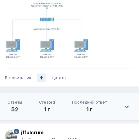
Вставить ник
Цитата
Ответы
Created
Последний ответ
52
1 г
1 г
jffulcrum