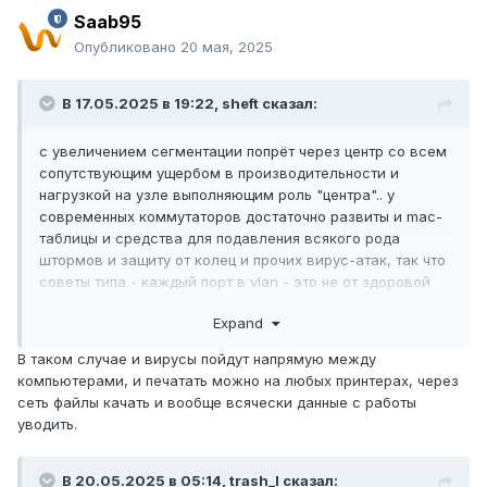
Saab95
Опубликовано
20 мая, 2025
В 17.05.2025 в 19:22,
sheft
сказал:
с увеличением сегментации попрёт через центр со всем
сопутствующим ущербом в производительности и
нагрузкой на узле выполняющим роль "центра".. у
современных коммутаторов достаточно развиты и mac-
таблицы и средства для подавления всякого рода
штормов и защиту от колец и прочих вирус-атак, так что
советы типа - каждый порт в vlan - это не от здоровой
головы..
Expand
В таком случае и вирусы пойдут напрямую между
компьютерами, и печатать можно на любых принтерах, через
сеть файлы качать и вообще всячески данные с работы
уводить.
В 20.05.2025 в 05:14,
trash_l
сказал: