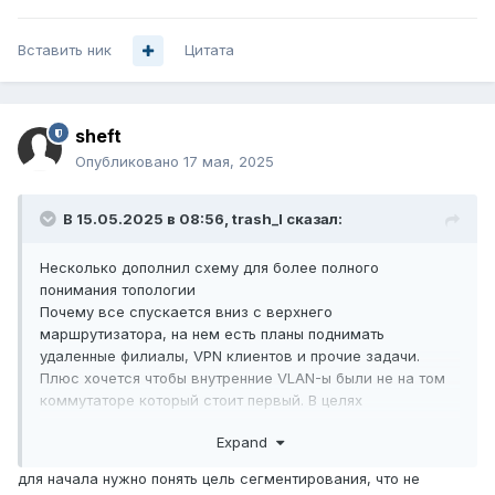
Вставить ник
Цитата
sheft
Опубликовано
17 мая, 2025
В 15.05.2025 в 08:56,
trash_l
сказал:
Несколько дополнил схему для более полного
понимания топологии
Почему все спускается вниз с верхнего
маршрутизатора, на нем есть планы поднимать
удаленные филиалы, VPN клиентов и прочие задачи.
Плюс хочется чтобы внутренние VLAN-ы были не на том
коммутаторе который стоит первый. В целях
безопасности, в случаи компрометации. Может это
Expand
конечно и зря
И я так понимаю вопросы выходит за рамки и плавно
для начала нужно понять цель сегментирования, что не
перетекает в сторону архитектуры