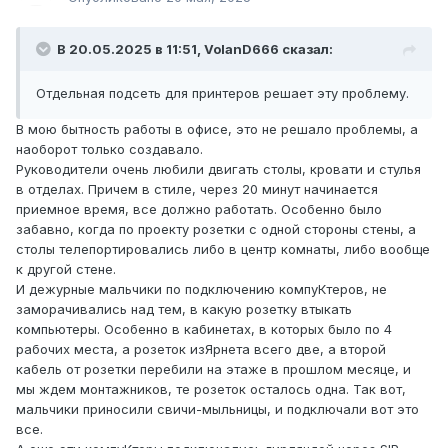
В 20.05.2025 в 11:51,
VolanD666
сказал:
Отдельная подсеть для принтеров решает эту проблему.
В мою бытность работы в офисе, это не решало проблемы, а
наоборот только создавало.
Руководители очень любили двигать столы, кровати и стулья
в отделах. Причем в стиле, через 20 минут начинается
приемное время, все должно работать. Особенно было
забавно, когда по проекту розетки с одной стороны стены, а
столы телепортировались либо в центр комнаты, либо вообще
к другой стене.
И дежурные мальчики по подключению компуКтеров, не
заморачивались над тем, в какую розетку втыкать
компьютеры. Особенно в кабинетах, в которых было по 4
рабочих места, а розеток изЯрнета всего две, а второй
кабель от розетки перебили на этаже в прошлом месяце, и
мы ждем монтажников, те розеток осталось одна. Так вот,
мальчики приносили свичи-мыльницы, и подключали вот это
все.