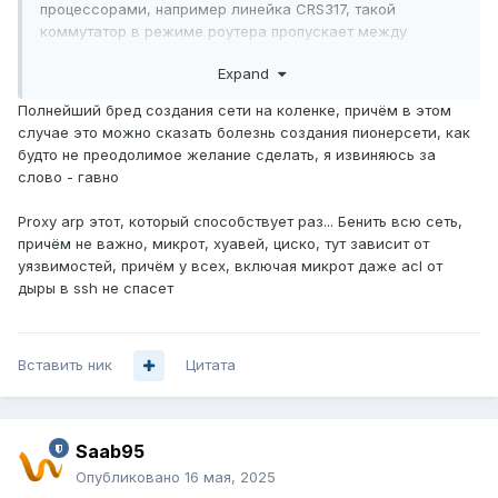
процессорами, например линейка CRS317, такой
коммутатор в режиме роутера пропускает между
портами 1Г трафика, если в вашей сети этой скорости
Expand
будет достаточно (а судя по RB1100 в начале он больше и
не пропустит), то этого хватит.
Полнейший бред создания сети на коленке, причём в этом
случае это можно сказать болезнь создания пионерсети, как
Тогда можно было бы на каждом порту терминировать
будто не преодолимое желание сделать, я извиняюсь за
подключенное устройство и сделать L3 сеть.
слово - гавно
Но так как оборудование уже есть, то нужно сделать
Proxy arp этот, который способствует раз... Бенить всю сеть,
схему влан на каждый порт коммутатора. На микротике
причём не важно, микрот, хуавей, циско, тут зависит от
в центре завести все эти вланы, будет 200 вланов.
уязвимостей, причём у всех, включая микрот даже acl от
Вланы телефонов - заводите в каждый IP адрес поштучно
дыры в ssh не спасет
и настраиваете DHCP сервер, тем самым каждому
телефонному аппарату будете выдавать свой уникальный
адрес.
Вставить ник
Вланы компьютеров - так же заводите каждый IP адрес
Цитата
поштучно, настраиваете DHCP сервер и каждому
компьютеру так же будет выдаваться IP адрес свой.
Saab95
Для возможности общения устройств между собой
включаете на каждом влане прокси-арп и все.
Опубликовано
16 мая, 2025